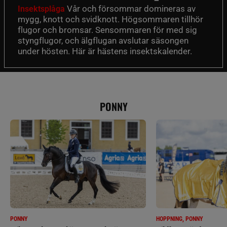
Vår och försommar domineras av
Insektsplåga
mygg, knott och svidknott. Högsommaren tillhör
flugor och bromsar. Sensommaren för med sig
styngflugor, och älgflugan avslutar säsongen
under hösten. Här är hästens insektskalender.
PONNY
PONNY
HOPPNING, PONNY