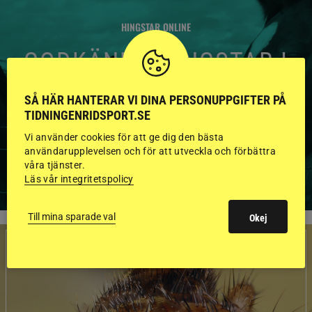
HINGSTAR ONLINE
GODKÄNDA HINGSTAR I
FLERA KATEGORIER MED
SÅ HÄR HANTERAR VI DINA PERSONUPPGIFTER PÅ
BILDER OCH FAKTA
TIDNINGENRIDSPORT.SE
Vi använder cookies för att ge dig den bästa
användarupplevelsen och för att utveckla och förbättra
våra tjänster.
VISA ALLA HINGSTAR
Läs vår integritetspolicy
Till mina sparade val
Okej