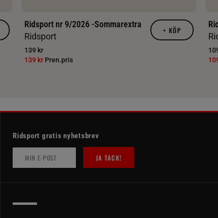
Ridsport nr 9/2026 -Sommarextra
Ri
+
KÖP
Ridsport
Ri
139 kr
109
139 kr
Pren.pris
10
Ridsport gratis nyhetsbrev
JA TACK!