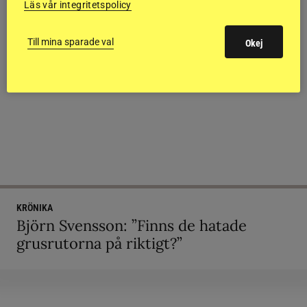
Läs vår integritetspolicy
Till mina sparade val
Okej
KRÖNIKA
Björn Svensson: ”Finns de hatade
grusrutorna på riktigt?”