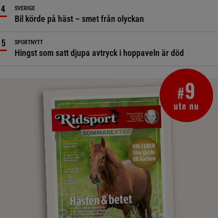
SVERIGE
Bil körde på häst – smet från olyckan
SPORTNYTT
Hingst som satt djupa avtryck i hoppaveln är död
9
#
ute nu