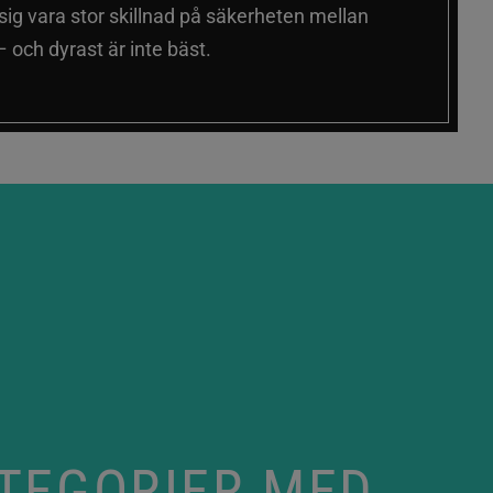
 sig vara stor skillnad på säkerheten mellan
 och dyrast är inte bäst.
ATEGORIER MED