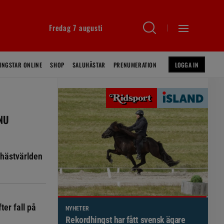
Fredag 7 augusti
INGSTAR ONLINE
SHOP
SALUHÄSTAR
PRENUMERATION
LOGGA IN
 NU
hästvärlden
ter fall på
NYHETER
Brett politiskt stöd för förändringar i