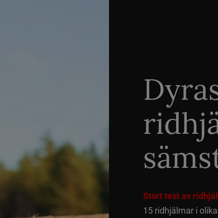
Dyra
ridhj
sämst
Stort test av ridhj
15 ridhjälmar i olik