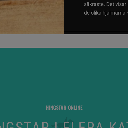
säkraste. Det visar
de olika hjälmarna –
HINGSTAR ONLINE
GSTAR I FLERA K