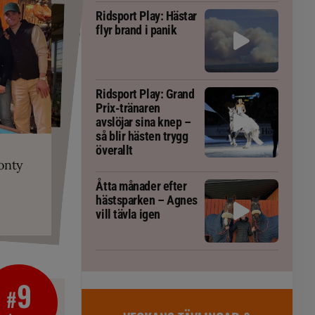
Ridsport Play: Hästar
flyr brand i panik
Ridsport Play: Grand
Prix-tränaren
avslöjar sina knep –
PLAY
så blir hästen trygg
 Prix-tränaren
överallt
r är allt
RT
onty
g överallt
 häst blivit
ta om fång
gorm
Åtta månader efter
hästsparken – Agnes
vill tävla igen
9
#