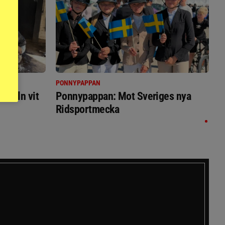
PONNYPAPPAN
immeln vit
Ponnypappan: Mot Sveriges nya
Ridsportmecka