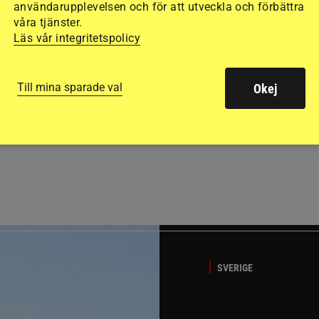
användarupplevelsen och för att utveckla och förbättra
våra tjänster.
Läs vår integritetspolicy
Till mina sparade val
Okej
GÄSTBLOGGEN
t på helgens utställning
Bästa tipsen för att få sk
SVERIGE