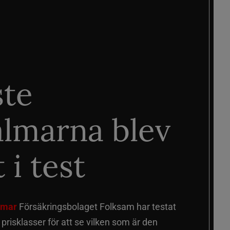
ste
älmarna blev
 i test
älmar
Försäkringsbolaget Folksam har testat
a prisklasser för att se vilken som är den