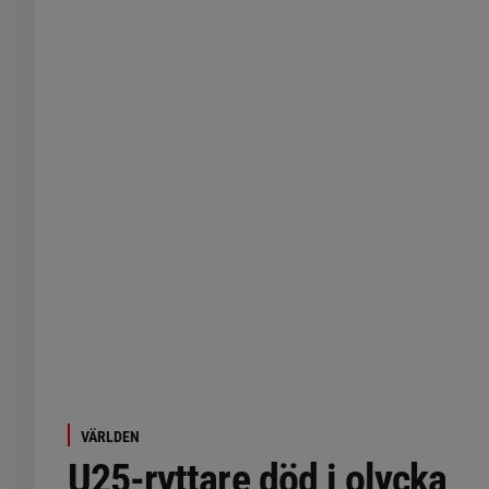
VÄRLDEN
U25-ryttare död i olycka