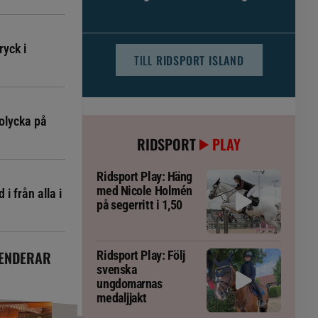
djursjukvården – häst kan omfattas
ryck i
TILL
RIDSPORT ISLAND
olycka på
RIDSPORT
PLAY
Ridsport Play: Häng
med Nicole Holmén
i från alla i
på segerritt i 1,50
ENDERAR
Ridsport Play: Följ
svenska
ungdomarnas
medaljjakt