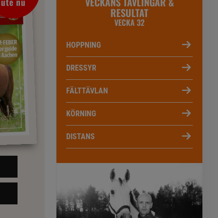
VECKANS TÄVLINGAR &
ute nu
RESULTAT
VECKA 32
HOPPNING
DRESSYR
FÄLTTÄVLAN
KÖRNING
DISTANS