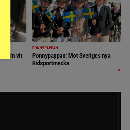
PONNYPAPPAN
immeln vit
Ponnypappan: Mot Sveriges nya
Ridsportmecka