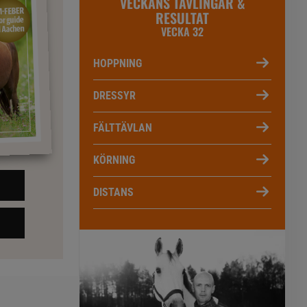
VECKANS TÄVLINGAR &
RESULTAT
VECKA 32
HOPPNING
DRESSYR
FÄLTTÄVLAN
KÖRNING
DISTANS