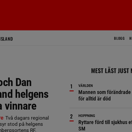
ISLAND
BLOGG
H
MEST LÄST JUST
 och Dan
VÄRLDEN
and helgens
Mannen som förändrade 
för alltid är död
a vinnare
HOPPNING
re
Två dagars regional
Ryttare förd till sjukhus ef
ssyr stod på helgens
SM
nbergsortens RF.