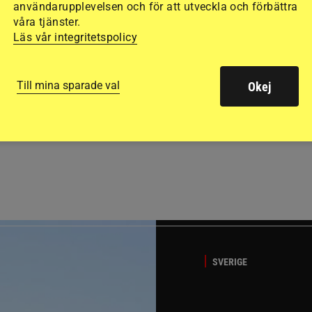
användarupplevelsen och för att utveckla och förbättra
våra tjänster.
Läs vår integritetspolicy
Till mina sparade val
Okej
GÄSTBLOGGEN
t på helgens utställning
Bästa tipsen för att få sk
SVERIGE