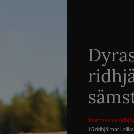
Dyra
ridhj
sämst
Stort test av ridhj
15 ridhjälmar i olik