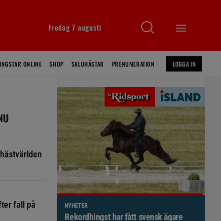
Fredag 7 augusti
INGSTAR ONLINE
SHOP
SALUHÄSTAR
PRENUMERATION
LOGGA IN
 NU
hästvärlden
ter fall på
NYHETER
Brett politiskt stöd för förändringar i