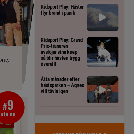
Ridsport Play: Hästar
flyr brand i panik
Ridsport Play: Grand
Prix-tränaren
PLAY
RT
 Prix-tränaren
 häst blivit
ta om fång
avslöjar sina knep –
r är allt
gorm
så blir hästen trygg
onty
g överallt
överallt
Åtta månader efter
hästsparken – Agnes
vill tävla igen
9
#
ute nu