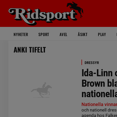
NYHETER
SPORT
AVEL
ÅSIKT
PLAY
ANKI TIFELT
DRESSYR
Ida-Linn
Brown bl
nationell
Nationella vinna
och nationell dre
agenda hos Falke