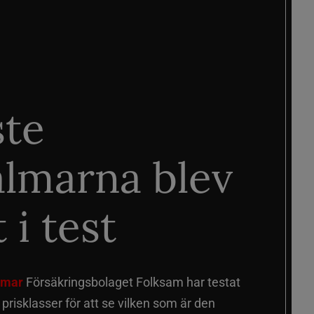
ste
älmarna blev
 i test
älmar
Försäkringsbolaget Folksam har testat
a prisklasser för att se vilken som är den