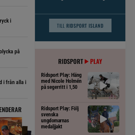
djursjukvården – häst kan omfattas
ryck i
TILL
RIDSPORT ISLAND
olycka på
RIDSPORT
PLAY
Ridsport Play: Häng
med Nicole Holmén
i från alla i
på segerritt i 1,50
ENDERAR
Ridsport Play: Följ
svenska
ungdomarnas
medaljjakt