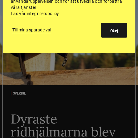
användarupplevelsen och för att utveckla och förbättra
våra tjänster.
Läs vår integritetspolicy
Till mina sparade val
Okej
SVERIGE
Dyraste
ridhjälmarna blev