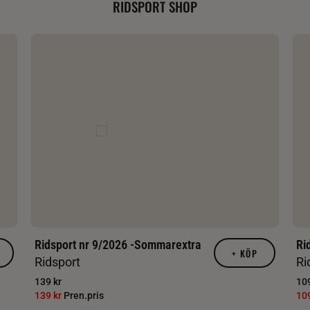
RIDSPORT SHOP
Ridsport nr 9/2026 -Sommarextra
Ri
+
KÖP
Ridsport
Ri
139 kr
109
139 kr
Pren.pris
10