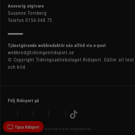
Ansvarig utgivare
Susanne Tornberg
Telefon 0156-348 75
Tjänstgörande webbredaktör nås alltid via e-post
webbred@tidningenridsport.se
© Copyright Tidningsaktiebolaget Ridsport. Gäller all text
och bild.
Följ Ridsport på
Tipsa Ridsport
MADE WITH ♥ BY
WONDERFOUR