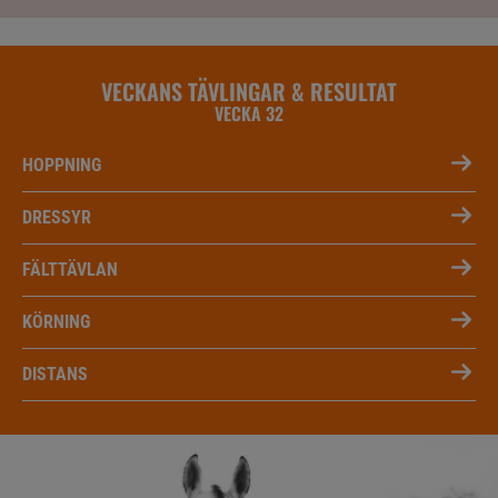
VECKANS TÄVLINGAR & RESULTAT
VECKA 32
HOPPNING
DRESSYR
FÄLTTÄVLAN
KÖRNING
DISTANS