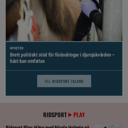
NYHETER
Brett politiskt stöd för förändringar i djursjukvården –
häst kan omfattas
TILL
RIDSPORT ISLAND
RIDSPORT
PLAY
Ridsport Play: Häng med Nicole Holmén på