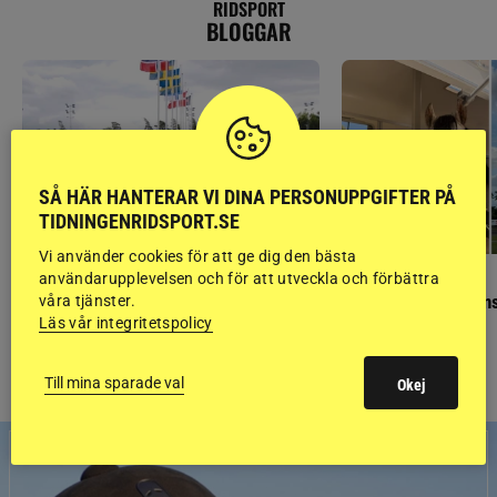
RIDSPORT
BLOGGAR
SÅ HÄR HANTERAR VI DINA PERSONUPPGIFTER PÅ
TIDNINGENRIDSPORT.SE
Vi använder cookies för att ge dig den bästa
GÄSTBLOGGEN
GÄSTBLOGGEN
användarupplevelsen och för att utveckla och förbättra
Finaldag med jubileumsutställning
Så gick det på helgens
våra tjänster.
Läs vår integritetspolicy
Till mina sparade val
Okej