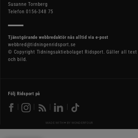
Susanne Tornberg
Telefon 0156-348 75
Tjänstgörande webbredaktör nås alltid via e-post
webbred@tidningenridsport.se
© Copyright Tidningsaktiebolaget Ridsport. Gäller all text
och bild.
Följ Ridsport på
MADE WITH ♥ BY
WONDERFOUR