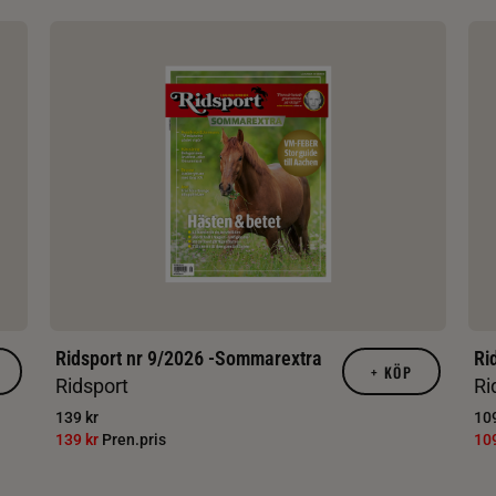
Ridsport nr 9/2026 -Sommarextra
Ri
+
KÖP
Ridsport
Ri
139 kr
109
139 kr
Pren.pris
10