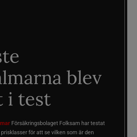
ste
älmarna blev
 i test
älmar
Försäkringsbolaget Folksam har testat
a prisklasser för att se vilken som är den