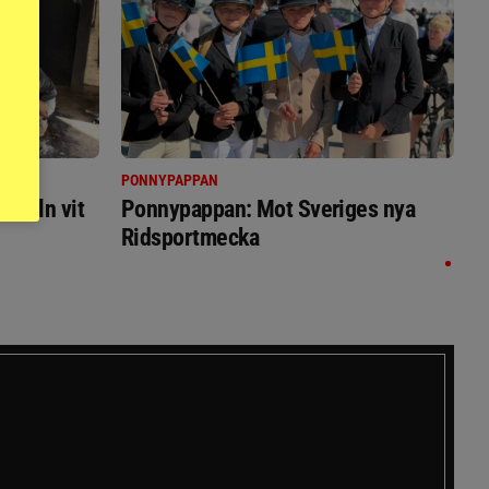
PONNYPAPPAN
immeln vit
Ponnypappan: Mot Sveriges nya
Ridsportmecka