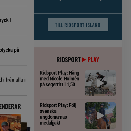
djursjukvården – häst kan omfattas
ryck i
TILL
RIDSPORT ISLAND
olycka på
RIDSPORT
PLAY
Ridsport Play: Häng
med Nicole Holmén
i från alla i
på segerritt i 1,50
ENDERAR
Ridsport Play: Följ
svenska
ungdomarnas
medaljjakt