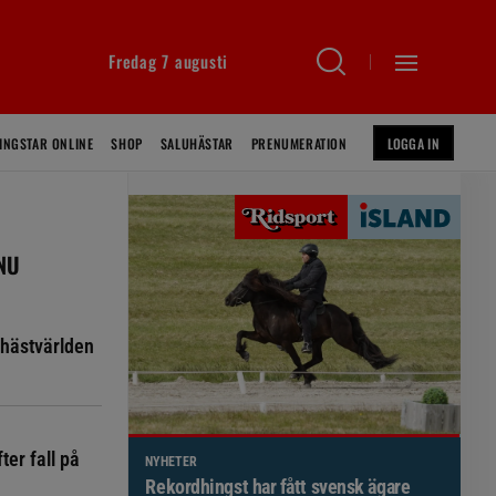
Fredag 7 augusti
INGSTAR ONLINE
SHOP
SALUHÄSTAR
PRENUMERATION
LOGGA IN
 NU
hästvärlden
ter fall på
NYHETER
Brett politiskt stöd för förändringar i