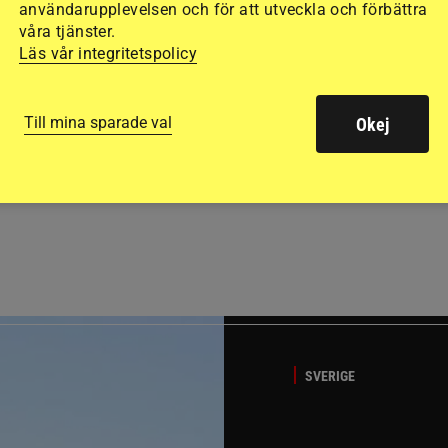
användarupplevelsen och för att utveckla och förbättra
våra tjänster.
Läs vår integritetspolicy
Till mina sparade val
Okej
GÄSTBLOGGEN
t på helgens utställning
Bästa tipsen för att få sk
SVERIGE