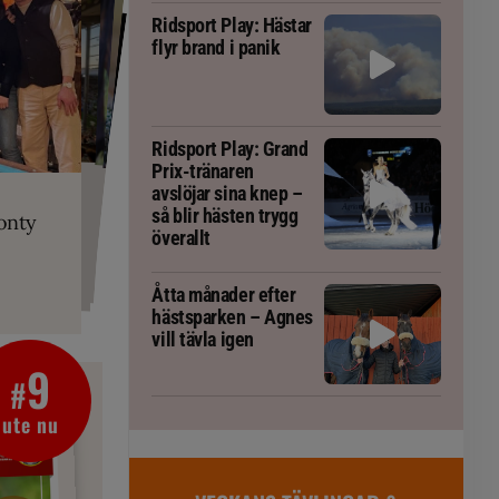
Ridsport Play: Hästar
flyr brand i panik
Ridsport Play: Grand
Prix-tränaren
PLAY
RT
 Prix-tränaren
 häst blivit
ta om fång
avslöjar sina knep –
r är allt
gorm
så blir hästen trygg
onty
g överallt
överallt
Åtta månader efter
hästsparken – Agnes
vill tävla igen
9
#
ute nu