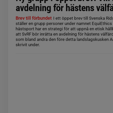
avdelning för hästens välf
Brev till förbundet
I ett öppet brev till Svenska Ri
ställer en grupp personer under namnet EquiEthic
hästsport har en strategi för att uppnå en etisk håll
att SvRF bör inrätta en avdelning för hästens välfärd”
som bland andra den före detta landslagskusken A
skrivit under.