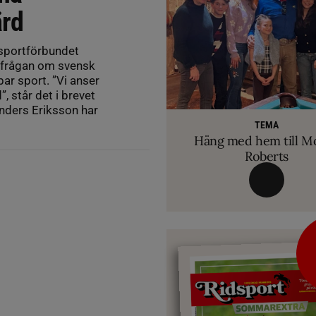
ärd
dsportförbundet
s frågan om svensk
bar sport. ”Vi anser
, står det i brevet
RIDSPORT 
nders Eriksson har
VETERINÄ
TEMA
Ridsport Play: Grand
TEMA
Så märker du om din
Allt du behöver ve
VM-febern stiger – hä
TEMA
biten av hug
Häng med hem till M
inför Aachen
avslöjar sina knep – så blir hästen tryg
Roberts