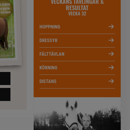
VECKANS TÄVLINGAR &
RESULTAT
VECKA 32
HOPPNING
DRESSYR
FÄLTTÄVLAN
KÖRNING
DISTANS