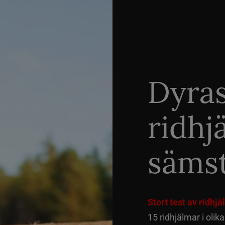
Dyra
ridhj
sämst
Stort test av ridhj
15 ridhjälmar i olik