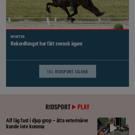
NYHETER
Brett politiskt stöd för förändringar i djursjukvården –
häst kan omfattas
TILL
RIDSPORT ISLAND
RIDSPORT
PLAY
Alf låg fast i djup grop – åtta veterinärer
kunde inte komma