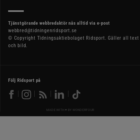
Tjänstgörande webbredaktör nås alltid via e-post
webbred@tidningenridsport.se
© Copyright Tidningsaktiebolaget Ridsport. Gäller all text
och bild.
Följ Ridsport på
MADE WITH ♥ BY
WONDERFOUR