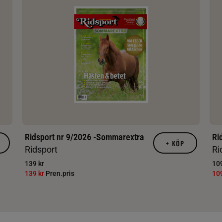
Ridsport nr 9/2026 -Sommarextra
Ri
+
KÖP
Ridsport
Ri
139 kr
109
139 kr
Pren.pris
10