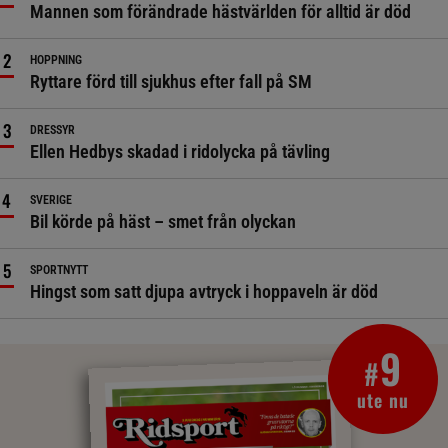
Mannen som förändrade hästvärlden för alltid är död
HOPPNING
Ryttare förd till sjukhus efter fall på SM
DRESSYR
Ellen Hedbys skadad i ridolycka på tävling
SVERIGE
Bil körde på häst – smet från olyckan
SPORTNYTT
Hingst som satt djupa avtryck i hoppaveln är död
9
#
ute nu