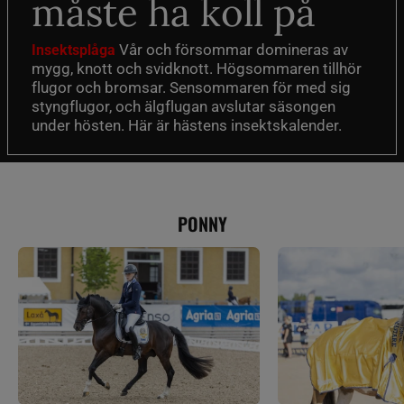
måste ha koll på
Vår och försommar domineras av
Insektsplåga
mygg, knott och svidknott. Högsommaren tillhör
flugor och bromsar. Sensommaren för med sig
styngflugor, och älgflugan avslutar säsongen
under hösten. Här är hästens insektskalender.
PONNY