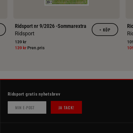
Ridsport nr 9/2026 -Sommarextra
Ri
+
KÖP
Ridsport
Ri
139 kr
109
139 kr
Pren.pris
10
Ridsport gratis nyhetsbrev
JA TACK!