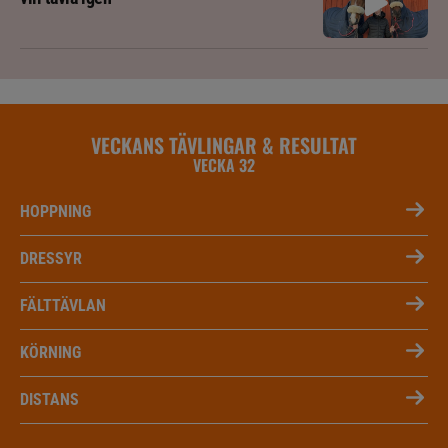
VECKANS TÄVLINGAR & RESULTAT
VECKA 32
HOPPNING
DRESSYR
FÄLTTÄVLAN
KÖRNING
DISTANS