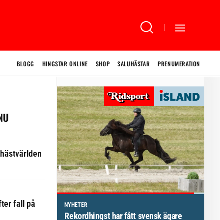
BLOGG
HINGSTAR ONLINE
SHOP
SALUHÄSTAR
PRENUMERATION
 NU
hästvärlden
ter fall på
NYHETER
Rekordhingst har fått svensk ägare