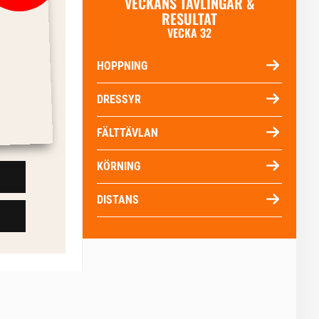
VECKANS TÄVLINGAR &
RESULTAT
VECKA 32
HOPPNING
DRESSYR
FÄLTTÄVLAN
KÖRNING
DISTANS