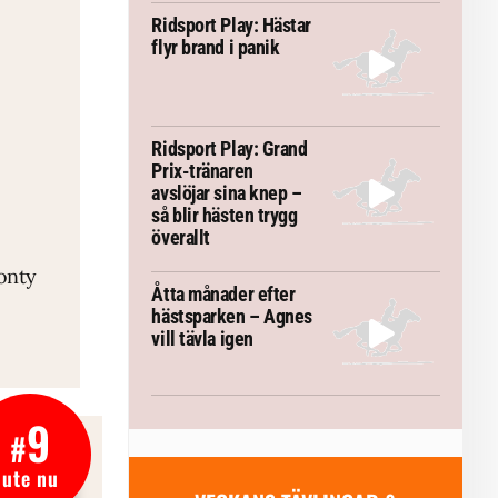
Ridsport Play: Hästar
flyr brand i panik
Ridsport Play: Grand
Prix-tränaren
avslöjar sina knep –
så blir hästen trygg
överallt
TEMA
onty
VM-febern stiger – här är allt
Allt du
Åtta månader efter
inför Aachen
hästsparken – Agnes
vill tävla igen
9
#
ute nu