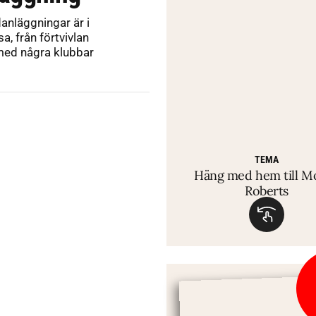
nläggningar är i
a, från förtvivlan
 med några klubbar
TEMA
Häng med hem till M
Roberts