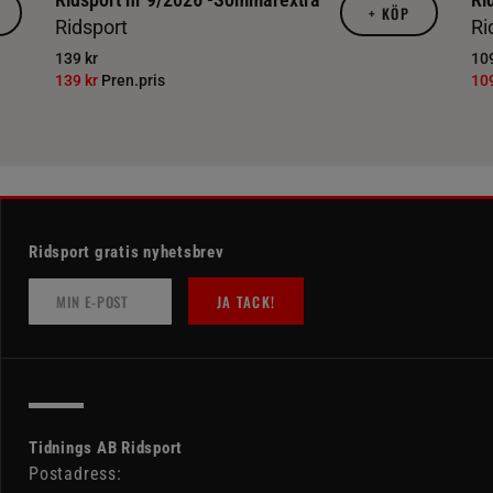
+
KÖP
Ridsport
Ri
139 kr
109
139 kr
Pren.pris
10
Ridsport gratis nyhetsbrev
JA TACK!
Tidnings AB Ridsport
Postadress: