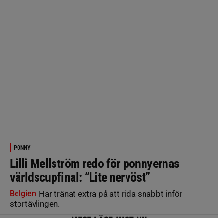
PONNY
Lilli Mellström redo för ponnyernas
världscupfinal: ”Lite nervöst”
Belgien
Har tränat extra på att rida snabbt inför
stortävlingen.