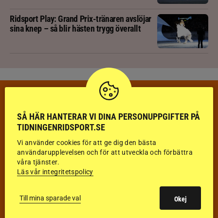
Ridsport Play: Grand Prix-tränaren avslöjar
sina knep – så blir hästen trygg överallt
VECKANS TÄVLINGAR & RESULTAT
VECKA 32
SÅ HÄR HANTERAR VI DINA PERSONUPPGIFTER PÅ
TIDNINGENRIDSPORT.SE
HOPPNING
Vi använder cookies för att ge dig den bästa
användarupplevelsen och för att utveckla och förbättra
DRESSYR
våra tjänster.
Läs vår integritetspolicy
FÄLTTÄVLAN
Till mina sparade val
Okej
KÖRNING