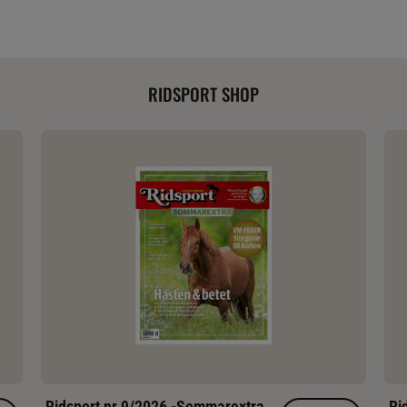
RIDSPORT SHOP
Ridsport nr 9/2026 -Sommarextra
Ri