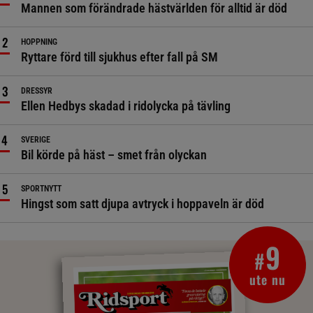
Mannen som förändrade hästvärlden för alltid är död
HOPPNING
Ryttare förd till sjukhus efter fall på SM
DRESSYR
Ellen Hedbys skadad i ridolycka på tävling
SVERIGE
Bil körde på häst – smet från olyckan
SPORTNYTT
Hingst som satt djupa avtryck i hoppaveln är död
9
#
ute nu