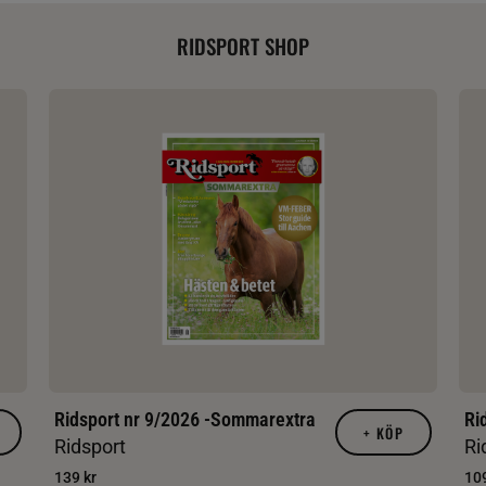
RIDSPORT SHOP
Ridsport nr 9/2026 -Sommarextra
Ri
+
KÖP
Ridsport
Ri
139 kr
109