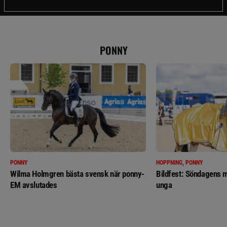
PONNY
PONNY
HOPPNING, PONNY
Wilma Holmgren bästa svensk när ponny-
Bildfest: Söndagens m
EM avslutades
unga