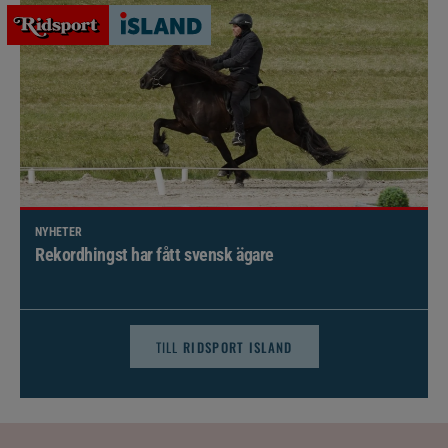
NYHETER
Brett politiskt stöd för förändringar i djursjukvården –
häst kan omfattas
TILL
RIDSPORT ISLAND