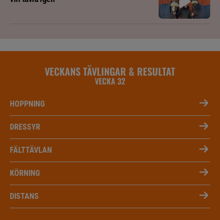
VECKANS TÄVLINGAR & RESULTAT
VECKA 32
HOPPNING
DRESSYR
FÄLTTÄVLAN
KÖRNING
DISTANS