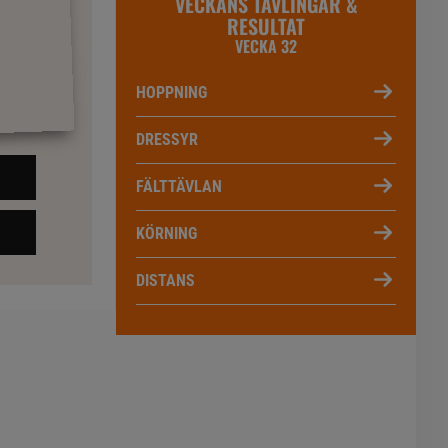
VECKANS TÄVLINGAR &
RESULTAT
VECKA 32
HOPPNING
DRESSYR
FÄLTTÄVLAN
KÖRNING
DISTANS