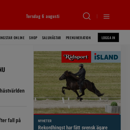
Torsdag 6 augusti
INGSTAR ONLINE
SHOP
SALUHÄSTAR
PRENUMERATION
LOGGA IN
 NU
hästvärlden
ter fall på
NYHETER
Brett politiskt stöd för förändringar i