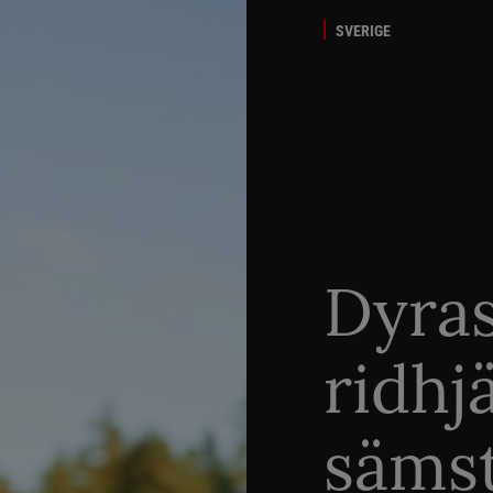
SVERIGE
Dyra
ridhj
sämst