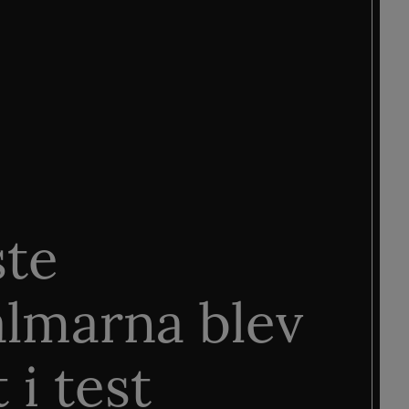
ste
älmarna blev
 i test