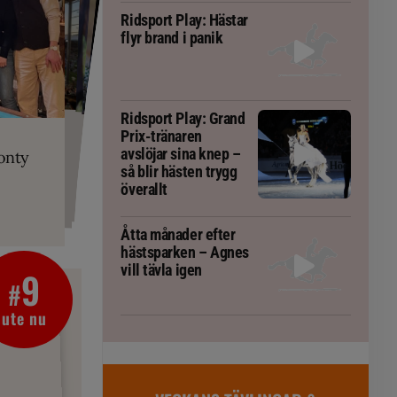
Ridsport Play: Hästar
flyr brand i panik
PLAY
Ridsport Play: Grand
RT
 Prix-tränaren
 häst blivit
ta om fång
Prix-tränaren
r är allt
gorm
avslöjar sina knep –
onty
g överallt
så blir hästen trygg
överallt
Åtta månader efter
hästsparken – Agnes
vill tävla igen
9
#
ute nu