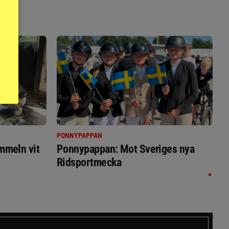
PONNYPAPPAN
immeln vit
Ponnypappan: Mot Sveriges nya
Ridsportmecka