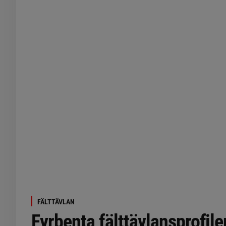
FÄLTTÄVLAN
Fyrbenta fälttävlansprofile