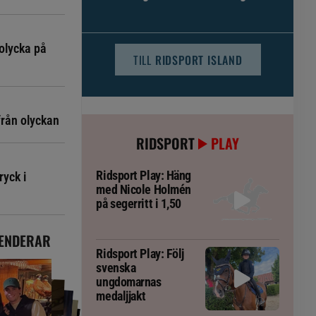
djursjukvården – häst kan omfattas
olycka på
TILL
RIDSPORT ISLAND
från olyckan
RIDSPORT
PLAY
Ridsport Play: Häng
ryck i
med Nicole Holmén
på segerritt i 1,50
ENDERAR
Ridsport Play: Följ
svenska
ungdomarnas
medaljjakt