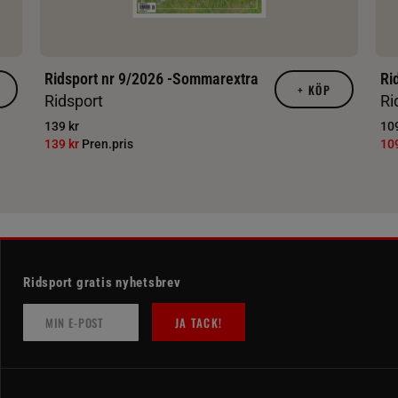
Ridsport nr 9/2026 -Sommarextra
Ri
+
KÖP
Ridsport
Ri
139 kr
109
139 kr
Pren.pris
10
Ridsport gratis nyhetsbrev
JA TACK!