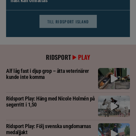
häst kan omfattas
TILL
RIDSPORT ISLAND
RIDSPORT
PLAY
Alf låg fast i djup grop – åtta veterinärer
kunde inte komma
Ridsport Play: Häng med Nicole Holmén på
segerritt i 1,50
Ridsport Play: Följ svenska ungdomarnas
medaljjakt