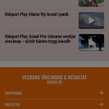
Ridsport Play: Hästar flyr brand i panik
Ridsport Play: Grand Prix-tränaren avslöjar
sina knep – så blir hästen trygg överallt
VECKANS TÄVLINGAR & RESULTAT
VECKA 32
HOPPNING
DRESSYR