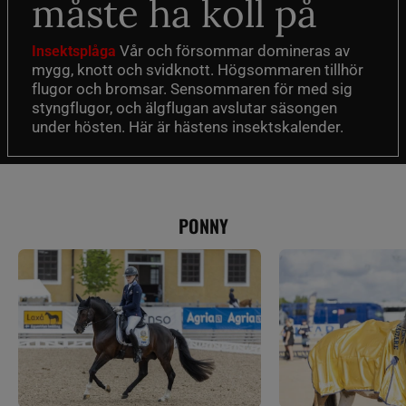
måste ha koll på
Vår och försommar domineras av
Insektsplåga
mygg, knott och svidknott. Högsommaren tillhör
flugor och bromsar. Sensommaren för med sig
styngflugor, och älgflugan avslutar säsongen
under hösten. Här är hästens insektskalender.
PONNY