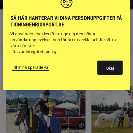
SÅ HÄR HANTERAR VI DINA PERSONUPPGIFTER PÅ
KRÖNIKA
TIDNINGENRIDSPORT.SE
Björn Svensson: ”Finns de hatade
grusrutorna på riktigt?”
Vi använder cookies för att ge dig den bästa
användarupplevelsen och för att utveckla och förbättra
våra tjänster.
Läs vår integritetspolicy
Till mina sparade val
Okej
RIDSPORT
BLOGGAR