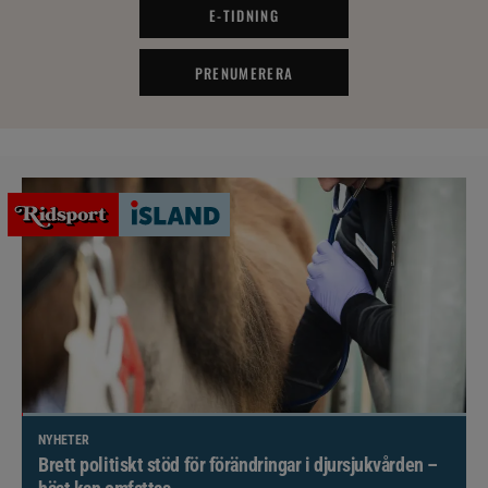
E-TIDNING
PRENUMERERA
NYHETER
Brett politiskt stöd för förändringar i djursjukvården –