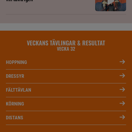
VECKANS TÄVLINGAR & RESULTAT
VECKA 32
HOPPNING
DRESSYR
FÄLTTÄVLAN
KÖRNING
DISTANS