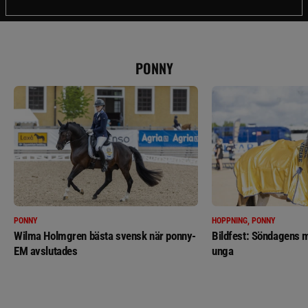
PONNY
PONNY
HOPPNING, PONNY
Wilma Holmgren bästa svensk när ponny-
Bildfest: Söndagens m
EM avslutades
unga