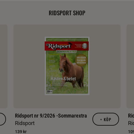
RIDSPORT SHOP
Ridsport nr 9/2026 -Sommarextra
Ri
+
KÖP
Ridsport
Ri
139 kr
109