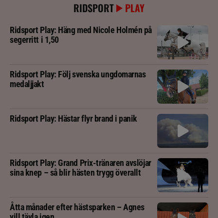
RIDSPORT
PLAY
Ridsport Play: Häng med Nicole Holmén på
segerritt i 1,50
Ridsport Play: Följ svenska ungdomarnas
medaljjakt
Ridsport Play: Hästar flyr brand i panik
Ridsport Play: Grand Prix-tränaren avslöjar
sina knep – så blir hästen trygg överallt
Åtta månader efter hästsparken – Agnes
vill tävla igen