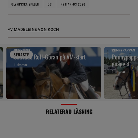
OLYMPISKA SPELEN
OS
RYTTAR-OS 2020
AV
MADELEINE VON KOCH
HOPPNING
PONNYPAPPAN
SENAST
E
Snuvade Rolf-Göran på VM-start
Ponnypappan
gnägget
1 timmar
1 timmar
RELATERAD LÄSNING