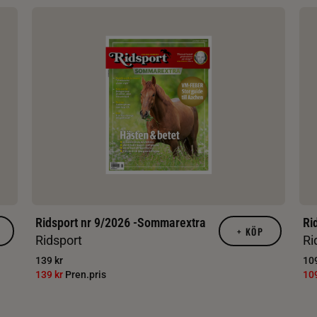
Ridsport nr 9/2026 -Sommarextra
Ri
+
KÖP
Ridsport
Ri
139 kr
109
139 kr
Pren.pris
10