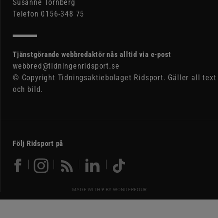
Susanne Tornberg
Telefon 0156-348 75
Tjänstgörande webbredaktör nås alltid via e-post
webbred@tidningenridsport.se
© Copyright Tidningsaktiebolaget Ridsport. Gäller all text
och bild.
Följ Ridsport på
MADE WITH ♥ BY
WONDERFOUR