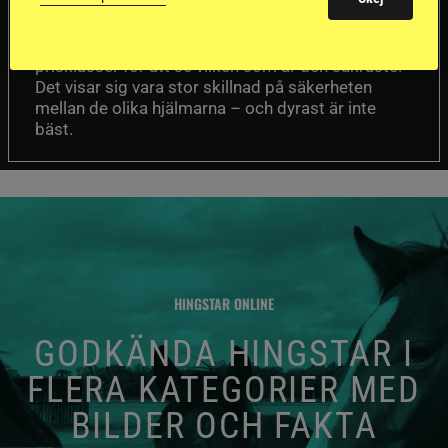
Försäkringsbolaget
Stort test av ridhjälmar
Folksam har testat 15 ridhjälmar i olika
prisklasser för att se vilken som är den säkraste.
Det visar sig vara stor skillnad på säkerheten
mellan de olika hjälmarna – och dyrast är inte
bäst.
HINGSTAR ONLINE
GODKÄNDA HINGSTAR I
FLERA KATEGORIER MED
BILDER OCH FAKTA