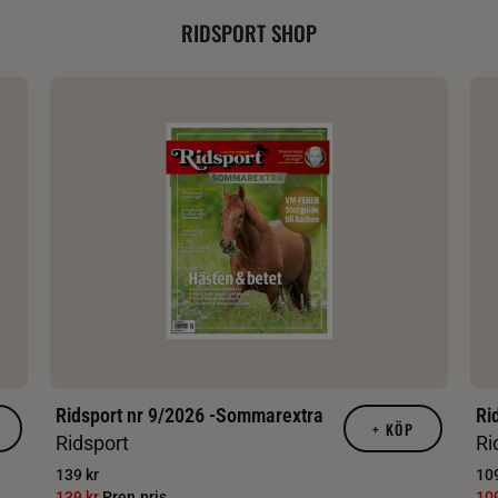
RIDSPORT SHOP
Ridsport nr 9/2026 -Sommarextra
Ri
+
KÖP
Ridsport
Ri
139 kr
109
139 kr
Pren.pris
10