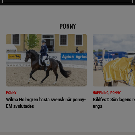
PONNY
PONNY
HOPPNING, PONNY
Wilma Holmgren bästa svensk när ponny-
Bildfest: Söndagens m
EM avslutades
unga