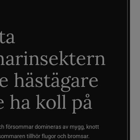
ta
arinsektern
je hästägare
 ha koll på
ch försommar domineras av mygg, knott
sommaren tillhör flugor och bromsar.