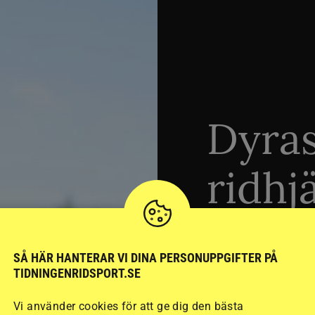
Dyra
ridhj
sämst
SÅ HÄR HANTERAR VI DINA PERSONUPPGIFTER PÅ
TIDNINGENRIDSPORT.SE
Stort test av ridhj
Vi använder cookies för att ge dig den bästa
15 ridhjälmar i olik