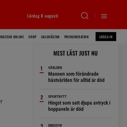
Lördag 8 augusti
INGSTAR ONLINE
SHOP
SALUHÄSTAR
PRENUMERATION
LOGGA IN
MEST LÄST JUST NU
VÄRLDEN
Mannen som förändrade
hästvärlden för alltid är död
SPORTNYTT
er
Hingst som satt djupa avtryck i
hoppaveln är död
DRESSYR