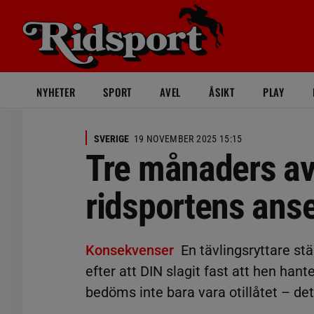
NYHETER
SPORT
AVEL
ÅSIKT
PLAY
SVERIGE
19 NOVEMBER 2025 15:15
Tre månaders av
ridsportens ans
Konsekvenser
En tävlingsryttare st
efter att DIN slagit fast att hen hant
bedöms inte bara vara otillåtet – de