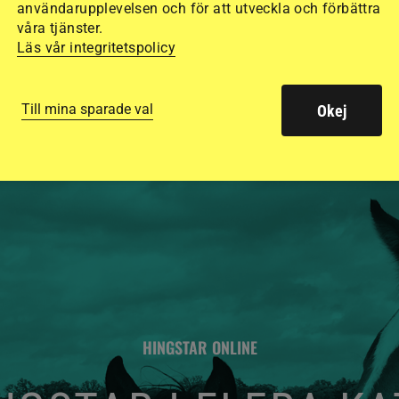
användarupplevelsen och för att utveckla och förbättra
säkraste. Det visar
våra tjänster.
Läs vår integritetspolicy
de olika hjälmarna –
Till mina sparade val
Okej
HINGSTAR ONLINE