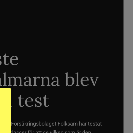
ste
älmarna blev
 i test
älmar
Försäkringsbolaget Folksam har testat
a prisklasser för att se vilken som är den