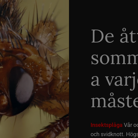
De åt
somm
a var
måste
Insektsplåga
Vår o
och svidknott. Hög