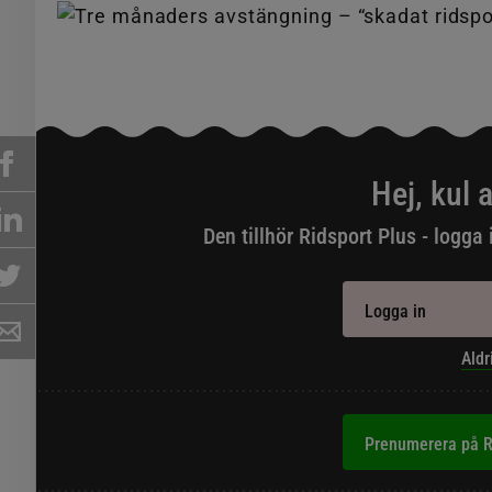
Hej, kul a
Den tillhör Ridsport Plus - logga 
Logga in
Aldr
Prenumerera på R