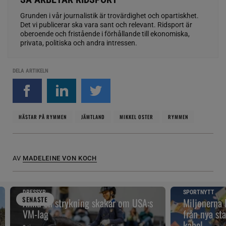
Grunden i vår journalistik är trovärdighet och opartiskhet.
Det vi publicerar ska vara sant och relevant. Ridsport är
oberoende och fristående i förhållande till ekonomiska,
privata, politiska och andra intressen.
DELA ARTIKELN
HÄSTAR PÅ RYMMEN
JÄMTLAND
MIKKEL OSTER
RYMMEN
AV
MADELEINE VON KOCH
DRESSYR
SPORTNYTT
SENAST
E
Ännu en strykning skakar om USA:s
Miljonerna
VM-lag
från nya sta
kabel