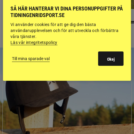
SÅ HÄR HANTERAR VI DINA PERSONUPPGIFTER PÅ
TIDNINGENRIDSPORT.SE
PONNYPAPPAN
GÄSTBLOGGEN
Ponnypappan: Kärlek från första gnägget
Finaldag med jubileum
Vi använder cookies för att ge dig den bästa
användarupplevelsen och för att utveckla och förbättra
våra tjänster.
Läs vår integritetspolicy
Till mina sparade val
Okej