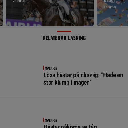
2 timmar
4 timmar
RELATERAD LÄSNING
SVERIGE
Lösa hästar på riksväg: ”Hade en
stor klump i magen”
SVERIGE
Hästar påkörda av tåg