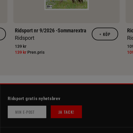
Ridsport nr 9/2026 -Sommarextra
Ri
+
KÖP
Ridsport
Ri
139 kr
109
139 kr
Pren.pris
10
Ridsport gratis nyhetsbrev
JA TACK!