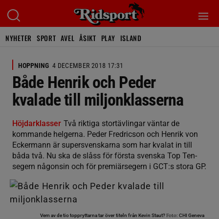
NYHETER
SPORT
AVEL
ÅSIKT
PLAY
ISLAND
HOPPNING
4 DECEMBER 2018 17:31
Både Henrik och Peder
kvalade till miljonklasserna
Höjdarklasser
Två riktiga stortävlingar väntar de
kommande helgerna. Peder Fredricson och Henrik von
Eckermann är supersvenskarna som har kvalat in till
båda två. Nu ska de slåss för första svenska Top Ten-
segern någonsin och för premiärsegern i GCT:s stora GP.
Foto:
Vem av de tio toppryttarna tar över titeln från Kevin Staut?
CHI Geneva