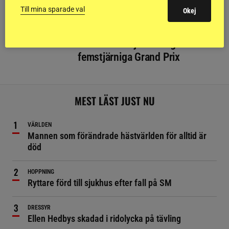
Till mina sparade val
Okej
HOPPNING
Så kan du följa söndagens
femstjärniga Grand Prix
MEST LÄST JUST NU
VÄRLDEN
Mannen som förändrade hästvärlden för alltid är
död
HOPPNING
Ryttare förd till sjukhus efter fall på SM
DRESSYR
Ellen Hedbys skadad i ridolycka på tävling