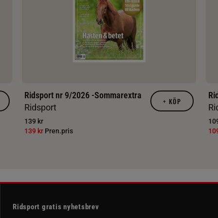
Ridsport nr 9/2026 -Sommarextra
Ri
+
KÖP
Ridsport
Ri
139 kr
109
139 kr
Pren.pris
10
Ridsport gratis nyhetsbrev