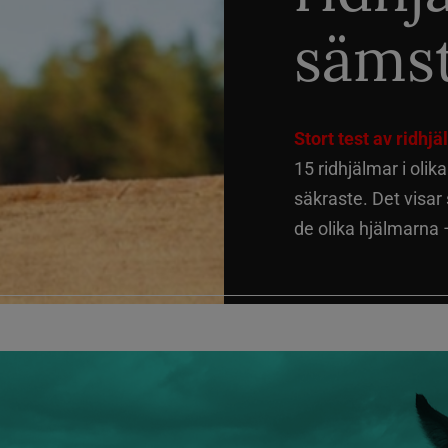
sämst
Stort test av ridhj
15 ridhjälmar i olik
säkraste. Det visar
de olika hjälmarna –