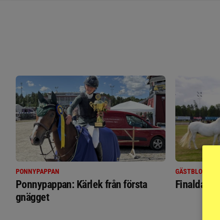
PONNYPAPPAN
GÄSTBLOGGEN
Ponnypappan: Kärlek från första
Finaldag m
gnägget