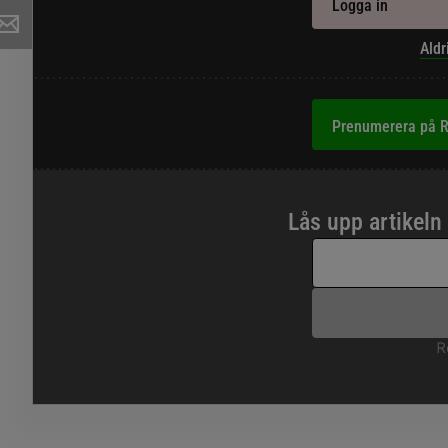
Logga in
Aldr
Prenumerera på R