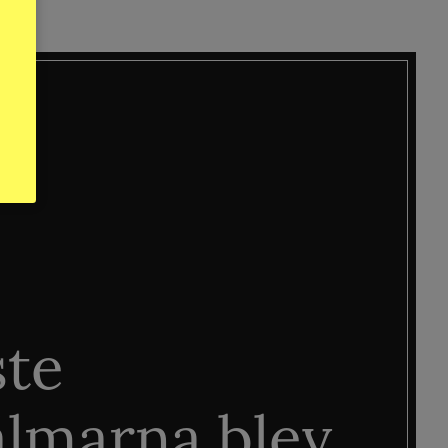
ste
älmarna blev