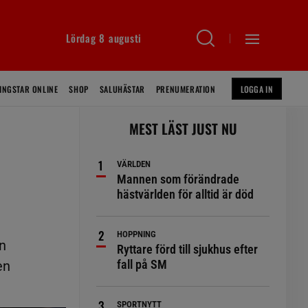
Lördag 8 augusti
INGSTAR ONLINE
SHOP
SALUHÄSTAR
PRENUMERATION
LOGGA IN
MEST LÄST JUST NU
VÄRLDEN
Mannen som förändrade
hästvärlden för alltid är död
HOPPNING
n
Ryttare förd till sjukhus efter
fall på SM
en
SPORTNYTT