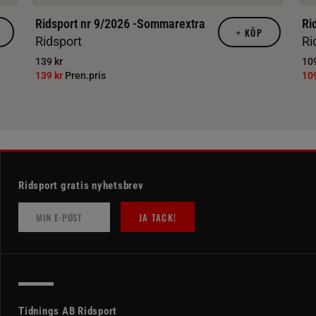
Ridsport nr 9/2026 -Sommarextra
Ri
+
KÖP
Ridsport
Ri
139 kr
109
139 kr
Pren.pris
10
Ridsport gratis nyhetsbrev
JA TACK!
Tidnings AB Ridsport