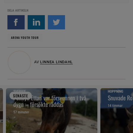
DELA ARTIKELN
ARENA YOUTH TOUR
AV
LINNEA LINDAHL
SVERIGE
HOPPNING
SENAST
E
Ponnyn Ettan var försvunnen i två
Snuvade Ro
dygn – försökte räddas
14 timmar
57 minuter