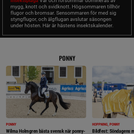
Vår och försommar domineras av
Insektsplåga
mygg, knott och svidknott. Högsommaren tillhör
flugor och bromsar. Sensommaren för med sig
styngflugor, och älgflugan avslutar säsongen
under hösten. Här är hästens insektskalender.
PONNY
PONNY
HOPPNING, PONNY
Wilma Holmgren bästa svensk när ponny-
Bildfest: Söndagens m