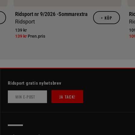
Ridsport nr 9/2026 -Sommarextra
Ri
+
KÖP
Ridsport
Ri
139 kr
109
139 kr
Pren.pris
10
Ridsport gratis nyhetsbrev
JA TACK!