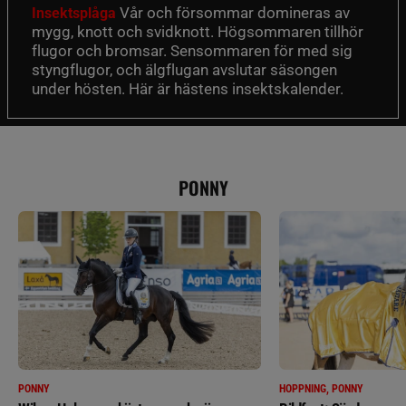
Vår och försommar domineras av
Insektsplåga
mygg, knott och svidknott. Högsommaren tillhör
flugor och bromsar. Sensommaren för med sig
styngflugor, och älgflugan avslutar säsongen
under hösten. Här är hästens insektskalender.
PONNY
PONNY
HOPPNING, PONNY