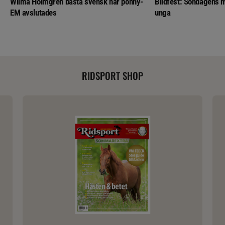
Wilma Holmgren bästa svensk när ponny-
Bildfest: Söndagens m
EM avslutades
unga
RIDSPORT SHOP