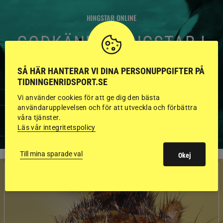
HINGSTAR ONLINE
GODKÄNDA HINGSTAR I
FLERA KATEGORIER MED
SÅ HÄR HANTERAR VI DINA PERSONUPPGIFTER PÅ
BILDER OCH FAKTA
TIDNINGENRIDSPORT.SE
Vi använder cookies för att ge dig den bästa
användarupplevelsen och för att utveckla och förbättra
våra tjänster.
VISA ALLA HINGSTAR
Läs vår integritetspolicy
Till mina sparade val
Okej