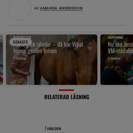
AV
AMANDA ANDERSSON
REPORTAGE
HOPPNING
SENAST
E
Petra gick sönder – då bar Vipal
Nu ska Jes
henne genom krisen
VM-medalje
1 timmar
2 timmar
RELATERAD LÄSNING
VÄRLDEN