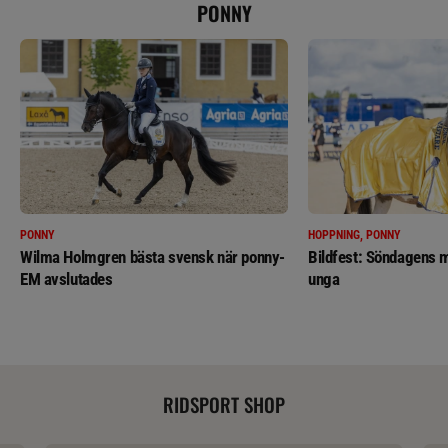
PONNY
PONNY
HOPPNING, PONNY
Wilma Holmgren bästa svensk när ponny-
Bildfest: Söndagens m
EM avslutades
unga
RIDSPORT SHOP