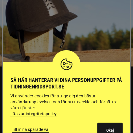
SVERIGE
SÅ HÄR HANTERAR VI DINA PERSONUPPGIFTER PÅ
TIDNINGENRIDSPORT.SE
Dyraste
Vi använder cookies för att ge dig den bästa
användarupplevelsen och för att utveckla och förbättra
ridhjälmarna blev
våra tjänster.
Läs vår integritetspolicy
sämst i test
Till mina sparade val
Okej