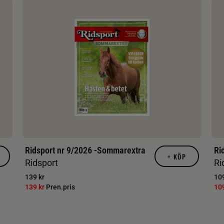
Ridsport nr 9/2026 -Sommarextra
Ri
+
KÖP
Ridsport
Ri
139 kr
109
139 kr
Pren.pris
10