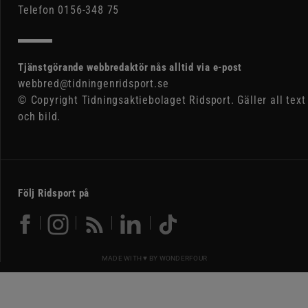
Telefon 0156-348 75
Tjänstgörande webbredaktör nås alltid via e-post
webbred@tidningenridsport.se
© Copyright Tidningsaktiebolaget Ridsport. Gäller all text
och bild.
Följ Ridsport på
MADE WITH ♥ BY
WONDERFOUR