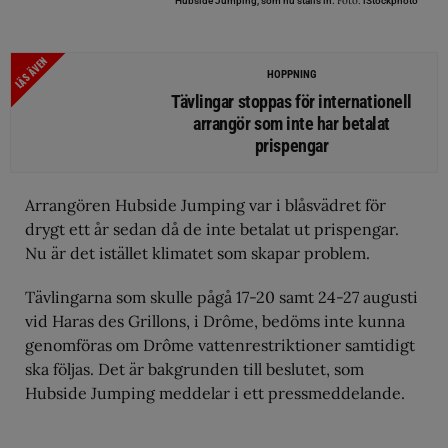
Foto:
Hubside Jumping, som nu ställs in.
iStockphoto
LÄS ÄVEN
HOPPNING
Tävlingar stoppas för internationell
arrangör som inte har betalat
prispengar
Arrangören Hubside Jumping var i blåsvädret för
drygt ett år sedan då de inte betalat ut prispengar.
Nu är det istället klimatet som skapar problem.
Tävlingarna som skulle pågå 17-20 samt 24-27 augusti
vid Haras des Grillons, i Drôme, bedöms inte kunna
genomföras om Drôme vattenrestriktioner samtidigt
ska följas. Det är bakgrunden till beslutet, som
Hubside Jumping meddelar i ett pressmeddelande.