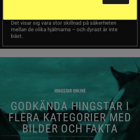
Försäkringsbolaget
Stort test av ridhjälmar
Folksam har testat 15 ridhjälmar i olika
prisklasser för att se vilken som är den säkraste.
Det visar sig vara stor skillnad på säkerheten
mellan de olika hjälmarna – och dyrast är inte
bäst.
HINGSTAR ONLINE
GODKÄNDA HINGSTAR I
FLERA KATEGORIER MED
BILDER OCH FAKTA