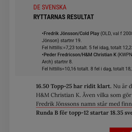
DE SVENSKA
RYTTARNAS RESULTAT
•Fredrik Jönsson/Cold Play
(OLD, val f 200
Jönson) startnr 19.
Fel hittills:=7,23 totalt. 5 fel idag, totalt 1
•Peder Fredricson/H&M Christian K
(KWPN 
Arch) startnr 8.
Fel hittills=10,16 totalt. 8 fel i dag, totalt 
16.50 Topp-25 har ridit klart.
Nu är d
H&M Christian K. Även vilka som gör 
Fredrik Jönssons namn står med finn
Runda B för topp-12 startar 18.35 sv