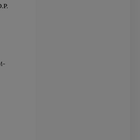
.P.
VM-