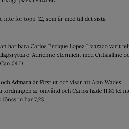
e inte för topp-12, som är med till det sista
an har bara Carlos Enrique Lopez Lizarazo varit felf
dlagsryttare Adrienne Sternlicht med Critslalline 
 Can OLD.
o
och
Admara
är först ut och visar att Alan Wades
Startordningen är omvänd och Carlos hade 11,81 fel m
k Jönsson har 7,23.