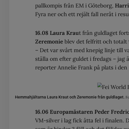
pallkompis från EM i Göteborg,
Harr
Fyra ner och ett rejält fall neråt i resu
16.08 Laura Krau
t från guldlaget for
Zeremonie
blev det felfritt och totalt 
– Det var svårt med knepig linje till va
ställa om efter guldet i fredags – jag
reporter Annelie Frank på plats i de
Hemmahjältarna Laura Kraut och Zeremonie från guldlaget.
Fo
16.06
Europamästaren Peder Fredri
VM-silver i lag fick åtta fel i finale
som är hinder 3 föll och det följdes av 