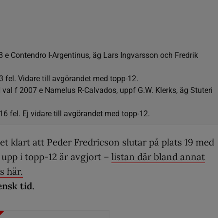
8 e Contendro I-Argentinus, äg Lars Ingvarsson och Fredrik
2,23 fel. Vidare till avgörandet med topp-12.
val f 2007 e Namelus R-Calvados, uppf G.W. Klerks, äg Stuteri
18,16 fel. Ej vidare till avgörandet med topp-12.
et klart att Peder Fredricson slutar på plats 19 med
upp i topp-12 är avgjort –
listan där bland annat
s här.
ensk tid.