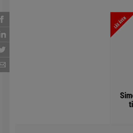
LÄS ÄVEN
Simo
t