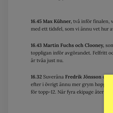
16.45 Max Kühner,
två inför finalen,
med ett tidsfel, som vi ännu vet hur 
16.43 Martin Fuchs och Clooney,
som 
toppligan inför avgörandet. Felfritt 
är tvåa just nu.
16.32
Suveräna
Fredrik Jönsson
och
efter i övrigt ännu mer grym hoppning.
för topp-12. När fyra ekipage återstår