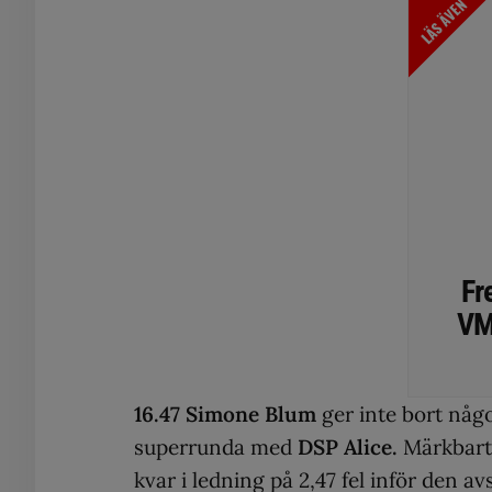
LÄS ÄVEN
Fr
VM:
16.47 Simone Blum
ger inte bort någo
superrunda med
DSP Alice.
Märkbart 
kvar i ledning på 2,47 fel inför den a