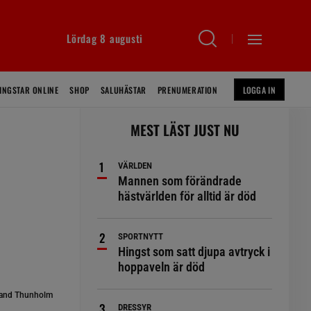
Lördag 8 augusti
INGSTAR ONLINE
SHOP
SALUHÄSTAR
PRENUMERATION
LOGGA IN
MEST LÄST JUST NU
VÄRLDEN
Mannen som förändrade
hästvärlden för alltid är död
SPORTNYTT
Hingst som satt djupa avtryck i
hoppaveln är död
and Thunholm
DRESSYR