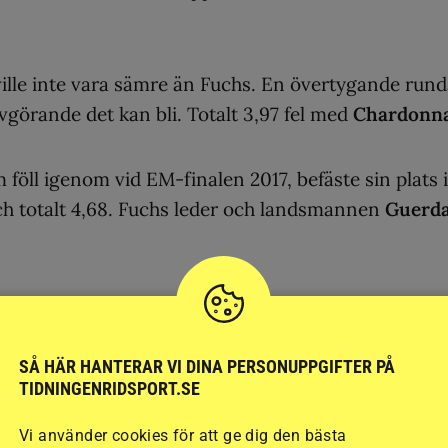
 ville inte vara sämre än Fuchs. En övertygande run
avgörande det kan bli. Totalt 3,97 fel med
Chardonn
föll igenom vid EM-finalen 2017, befäste sin plats i
och totalt 4,68. Fuchs leder och landsmannen
Guerd
Cold Play
fick ett ner på sluttampen och ett tidsfel,
 12,23 fel ligger de på totalt och med till avgörand
 klockan 16.38 ligger de fyra.
SÅ HÄR HANTERAR VI DINA PERSONUPPGIFTER PÅ
TIDNINGENRIDSPORT.SE
Vi använder cookies för att ge dig den bästa