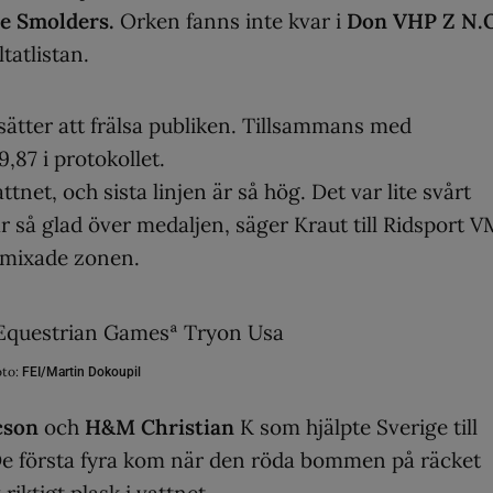
ie Smolders.
Orken fanns inte kvar i
Don VHP Z N.O
ltatlistan.
tsätter att frälsa publiken. Tillsammans med
9,87 i protokollet.
ttnet, och sista linjen är så hög. Det var lite svårt
 är så glad över medaljen, säger Kraut till Ridsport 
n mixade zonen.
to:
FEI/Martin Dokoupil
cson
och
H&M Christian
K som hjälpte Sverige till
n. De första fyra kom när den röda bommen på räcket
riktigt plask i vattnet.