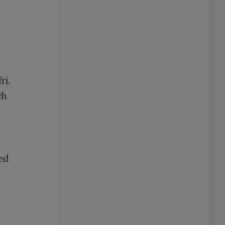
ri.
och
ed