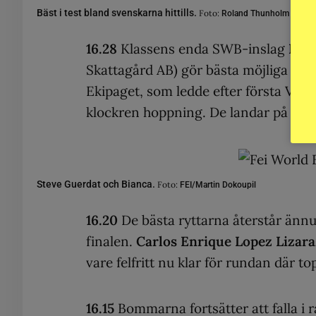
Bäst i test bland svenskarna hittills.
Foto:
Roland Thunholm
16.28
Klassens enda SWB-inslag
Bia
Skattagård AB) gör bästa möjliga r
Ekipaget, som ledde efter första VM-
klockren hoppning. De landar på 8,0 f
Steve Guerdat och Bianca.
Foto:
FEI/Martin Dokoupil
16.20
De bästa ryttarna återstår ännu. K
finalen.
Carlos Enrique Lopez Lizar
vare felfritt nu klar för rundan där t
16.15
Bommarna fortsätter att falla i 