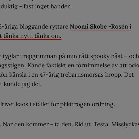
uktig – fast inget händer.
15-åriga bloggande ryttare
Noomi Skobe -Rosén
i
 tänka nytt, tänka om.
ar tyglar i repgrimman på min rätt spooky häst – och
gsstigen. Kände faktiskt en förnimmelse av att ock
kön känsla i en 47-årig trebarnsmorsas kropp. Det
st kunde jag det.
ivet kaos i stället för plikttrogen ordning.
n. När den kommer – ta den. Rid ut. Testa. Misslycka