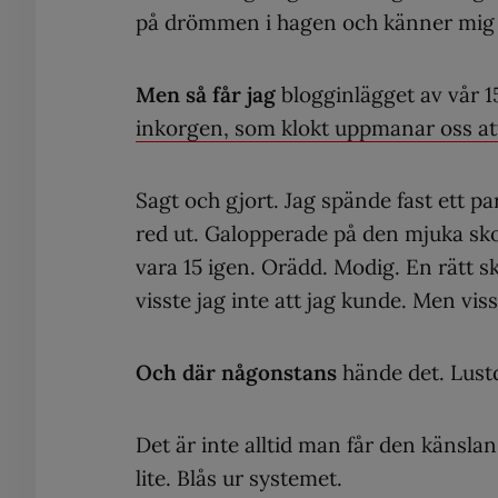
på drömmen i hagen och känner mig d
Men så får jag
blogginlägget av vår 
inkorgen, som klokt uppmanar oss att
Sagt och gjort. Jag spände fast ett p
red ut. Galopperade på den mjuka sko
vara 15 igen. Orädd. Modig. En rätt s
visste jag inte att jag kunde. Men vis
Och där någonstans
hände det. Lustdr
Det är inte alltid man får den känsla
lite. Blås ur systemet.