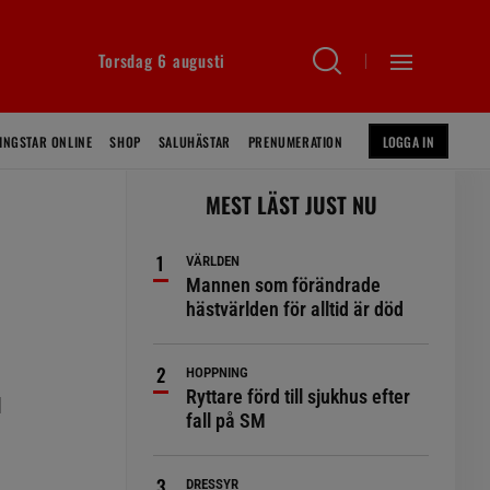
Torsdag 6 augusti
INGSTAR ONLINE
SHOP
SALUHÄSTAR
PRENUMERATION
LOGGA IN
MEST LÄST JUST NU
VÄRLDEN
Mannen som förändrade
hästvärlden för alltid är död
HOPPNING
Ryttare förd till sjukhus efter
l
fall på SM
DRESSYR