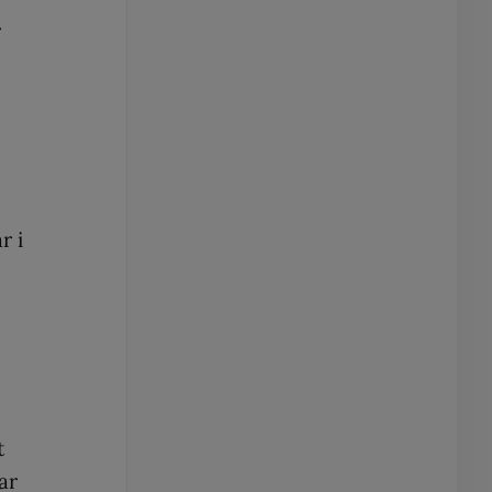
r
r i
t
ar