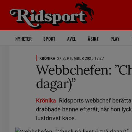
NYHETER
SPORT
AVEL
ÅSIKT
PLAY
KRÖNIKA
27 SEPTEMBER 2025 17:27
Webbchefen: ”Che
dagar)”
Krönika
Ridsports webbchef berättar
drabbade henne efteråt, när hon lyck
lustdrivet kaos.