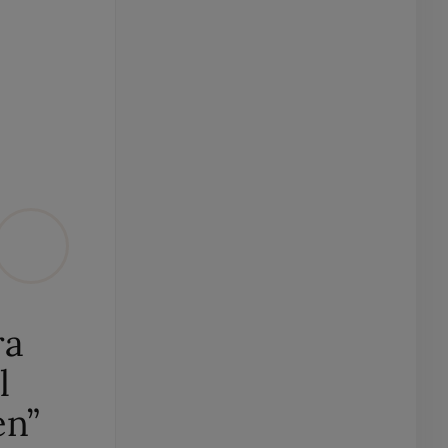
ra
l
en”