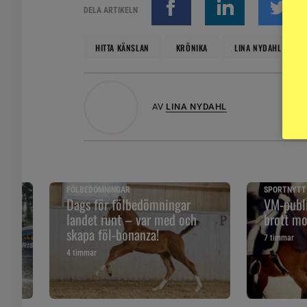
DELA ARTIKELN
HITTA KÄNSLAN
KRÖNIKA
LINA NYDAHL
AV
LINA NYDAHL
FÖLBEDÖMNINGAR
SPORTNYTT
 och
Dags för fölbedömningar
VM-publi
landet runt – var med och
brott mo
skapa föl-bonanza!
7 timmar
4 timmar