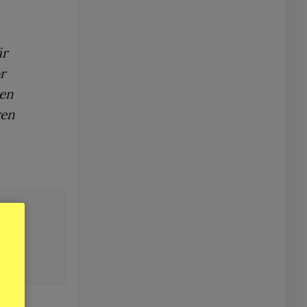
är
r
 en
ren