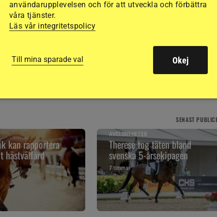
användarupplevelsen och för att utveckla och förbättra
våra tjänster.
Läs vår integritetspolicy
Till mina sparade val
Okej
SENAST
PUBLIC
AVELSNYHETER
k kan rapportera
Therese tog täten bland
t hästvälfärd
svenska 5-årsekipagen
7 timmar