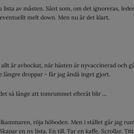
ga lista av måsten. Sånt som, om det ignoreras, lede
h eventuellt melt down. Men nu är det klart.
 allt är avbockat, när hästen är nyvaccinerad och gå
längre droppar – får jag ändå inget gjort.
udet så länge att tomrummet efteråt blir …
elkammaren, röja höboden. Men i stället går jag run
ar en ny lista. En till. Tar en kaffe. Scrollar. Titt