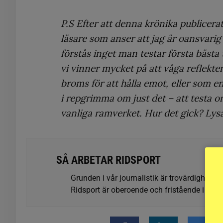
P.S Efter att denna krönika publicerat
läsare som anser att jag är oansvarig 
förstås inget man testar första bästa
vi vinner mycket på att våga reflekter
broms för att hålla emot, eller som 
i repgrimma om just det – att testa 
vanliga ramverket.
Hur det gick? Lys
SÅ ARBETAR RIDSPORT
Grunden i vår journalistik är trovärdighet oc
Ridsport är oberoende och fristående i förhå