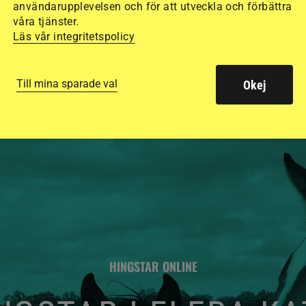
användarupplevelsen och för att utveckla och förbättra
säkraste. Det visar
våra tjänster.
Läs vår integritetspolicy
de olika hjälmarna –
Till mina sparade val
Okej
HINGSTAR ONLINE