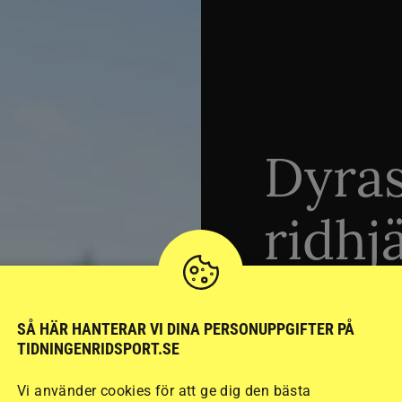
Dyra
ridhj
sämst
SÅ HÄR HANTERAR VI DINA PERSONUPPGIFTER PÅ
TIDNINGENRIDSPORT.SE
Stort test av ridhj
Vi använder cookies för att ge dig den bästa
15 ridhjälmar i olik