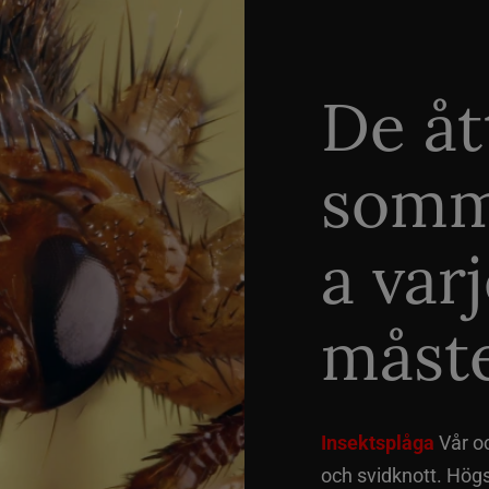
De åt
somm
a var
måste
Insektsplåga
Vår o
och svidknott. Hög