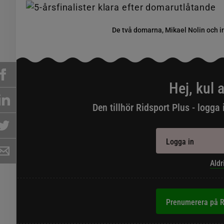
De två domarna, Mikael Nolin och 
Hej, kul a
Den tillhör Ridsport Plus - logga 
Logga in
Aldr
Prenumerera på R