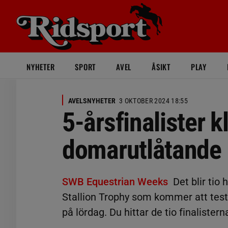
NYHETER
SPORT
AVEL
ÅSIKT
PLAY
AVELSNYHETER
3 OKTOBER 2024 18:55
5-årsfinalister k
domarutlåtande
SWB Equestrian Weeks
Det blir tio
Stallion Trophy som kommer att testr
på lördag. Du hittar de tio finaliste