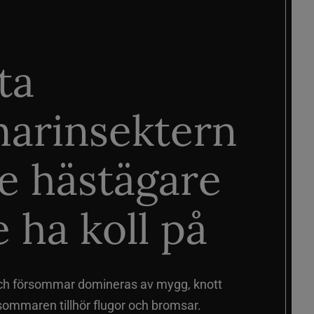
ta
arinsektern
je hästägare
 ha koll på
ch försommar domineras av mygg, knott
sommaren tillhör flugor och bromsar.