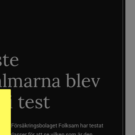
ste
älmarna blev
 i test
älmar
Försäkringsbolaget Folksam har testat
a prisklasser för att se vilken som är den