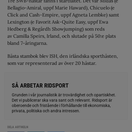
Tre SWB-hästar fanns i startfältet. Det var Midas (e
Bellagio-Amiral, uppf Marie Haward), Chicuelo (e
Click and Cash-Empire, uppf Agneta Lembke) samt
Lexington (e Favorit Ask-Quite Easy, uppf Ewa
Hedberg & Regårdh Showjumping) som reds
av Camilla Speirs, Irland, och slutade på 50:e plats
bland 7-åringarna.
Bästa stambok blev ISH, den irländska sporthästen,
som var representerad av över 20 hästar.
SÅ ARBETAR RIDSPORT
Grunden i vår journalistik är trovärdighet och opartiskhet.
Det vi publicerar ska vara sant och relevant. Ridsport är
oberoende och fristående i förhållande till ekonomiska,
privata, politiska och andra intressen.
DELA ARTIKELN