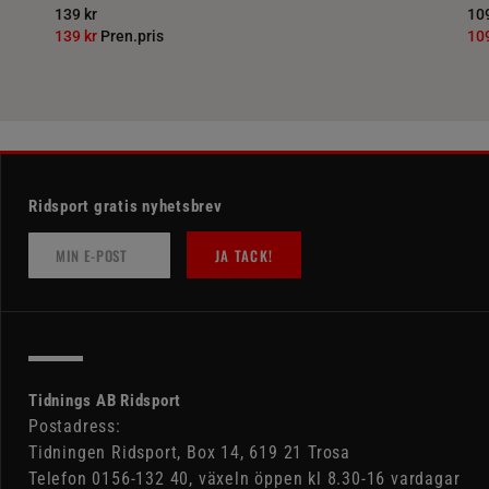
139 kr
109
139 kr
Pren.pris
10
Ridsport gratis nyhetsbrev
JA TACK!
Tidnings AB Ridsport
Postadress:
Tidningen Ridsport, Box 14, 619 21 Trosa
Telefon 0156-132 40, växeln öppen kl 8.30-16 vardagar