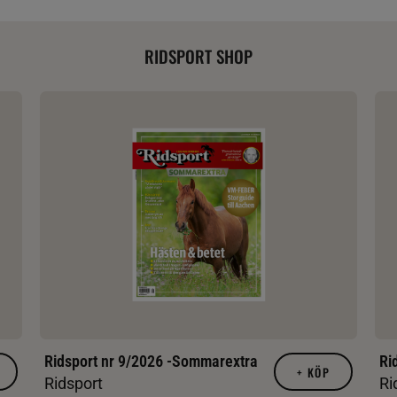
RIDSPORT SHOP
Ridsport nr 9/2026 -Sommarextra
Ri
+
KÖP
Ridsport
Ri