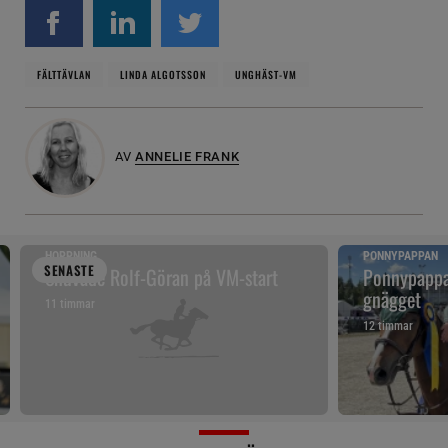
FÄLTTÄVLAN
LINDA ALGOTSSON
UNGHÄST-VM
AV
ANNELIE FRANK
HOPPNING
PONNYPAPPAN
SENAST
E
Snuvade Rolf-Göran på VM-start
Ponnypappan
gnägget
11 timmar
12 timmar