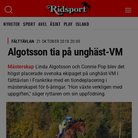
NYHETER
SPORT
AVEL
ÅSIKT
PLAY
ISLAND
FÄLTTÄVLAN
21 OKTOBER 2018 20:09
Algotsson tia på unghäst-VM
Mästerskap
Linda Algotsson och Connie Pop blev det
högst placerade svenska ekipaget på unghäst-VM i
fälttävlan i Frankrike med en tiondeplacering i
mästerskapet för 6-åringar. "Hon växte verkligen med
uppgiften," säger ryttaren om sin uppfödning.