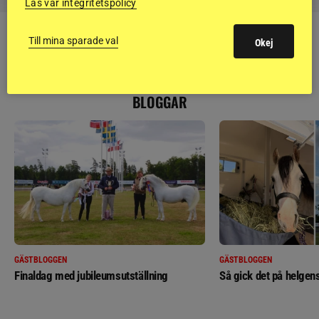
Läs vår integritetspolicy
Till mina sparade val
Okej
RIDSPORT
BLOGGAR
GÄSTBLOGGEN
GÄSTBLOGGEN
Finaldag med jubileumsutställning
Så gick det på helgens