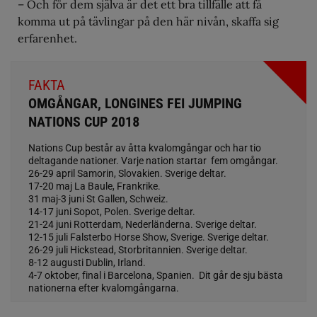
– Och för dem själva är det ett bra tillfälle att få
komma ut på tävlingar på den här nivån, skaffa sig
erfarenhet.
FAKTA
OMGÅNGAR, LONGINES FEI JUMPING
NATIONS CUP 2018
Nations Cup består av åtta kvalomgångar och har tio
deltagande nationer. Varje nation startar fem omgångar.
26-29 april Samorin, Slovakien. Sverige deltar.
17-20 maj La Baule, Frankrike.
31 maj-3 juni St Gallen, Schweiz.
14-17 juni Sopot, Polen. Sverige deltar.
21-24 juni Rotterdam, Nederländerna. Sverige deltar.
12-15 juli Falsterbo Horse Show, Sverige. Sverige deltar.
26-29 juli Hickstead, Storbritannien. Sverige deltar.
8-12 augusti Dublin, Irland.
4-7 oktober, final i Barcelona, Spanien. Dit går de sju bästa
nationerna efter kvalomgångarna.