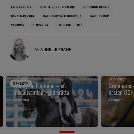
EVELINA TOVEK
HENRIK VON ECKERMANN
HOPPNING HENRIK
IRMA KARLSSON
MALIN BARYARD JOHNSSON
NATIONS CUP
SAMORIN
SLOVAKIEN
STEPHANIE HOMÉN
AV
ANNELIE FRANK
DRESSYR
SPORTNYTT
SENAST
E
Wendy de Fontaine – en
Groomarnas 
medaljsamlade godisråtta
hästen OCH
11 minuter
2 timmar