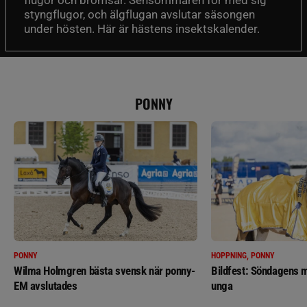
flugor och bromsar. Sensommaren för med sig
styngflugor, och älgflugan avslutar säsongen
under hösten. Här är hästens insektskalender.
PONNY
PONNY
HOPPNING, PONNY
Wilma Holmgren bästa svensk när ponny-
Bildfest: Söndagens m
EM avslutades
unga