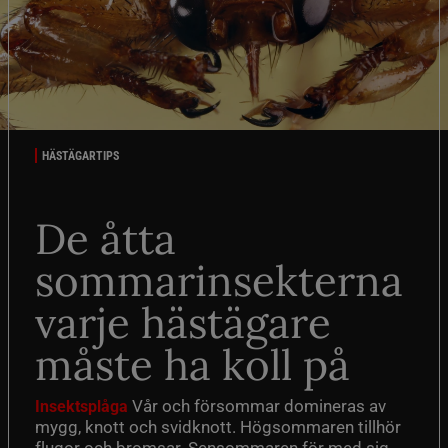
HÄSTÄGARTIPS
De åtta
sommarinsekterna
varje hästägare
måste ha koll på
Vår och försommar domineras av
Insektsplåga
mygg, knott och svidknott. Högsommaren tillhör