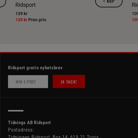
+
KÖP
Ridsport
Ri
139 kr
109
139 kr
Pren.pris
10
Ridsport gratis nyhetsbrev
JA TACK!
Tidnings AB Ridsport
Postadress:
Tidningen Ridsport, Box 14, 619 21 Trosa