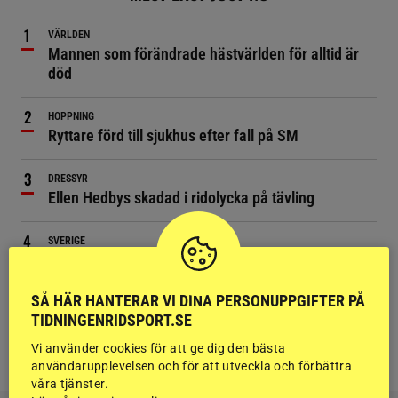
VÄRLDEN
Mannen som förändrade hästvärlden för alltid är
död
HOPPNING
Ryttare förd till sjukhus efter fall på SM
DRESSYR
Ellen Hedbys skadad i ridolycka på tävling
SVERIGE
Bil körde på häst – smet från olyckan
SÅ HÄR HANTERAR VI DINA PERSONUPPGIFTER PÅ
SPORTNYTT
TIDNINGENRIDSPORT.SE
Hingst som satt djupa avtryck i hoppaveln är död
Vi använder cookies för att ge dig den bästa
användarupplevelsen och för att utveckla och förbättra
våra tjänster.