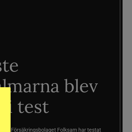
ste
älmarna blev
 i test
älmar
Försäkringsbolaget Folksam har testat