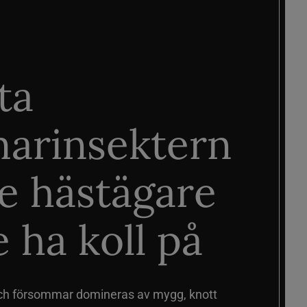
ta
arinsektern
je hästägare
 ha koll på
ch försommar domineras av mygg, knott