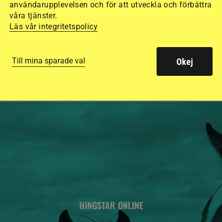
användarupplevelsen och för att utveckla och förbättra
15 ridhjälmar i olik
våra tjänster.
säkraste. Det visar
Läs vår integritetspolicy
de olika hjälmarna –
Till mina sparade val
Okej
HINGSTAR ONLINE