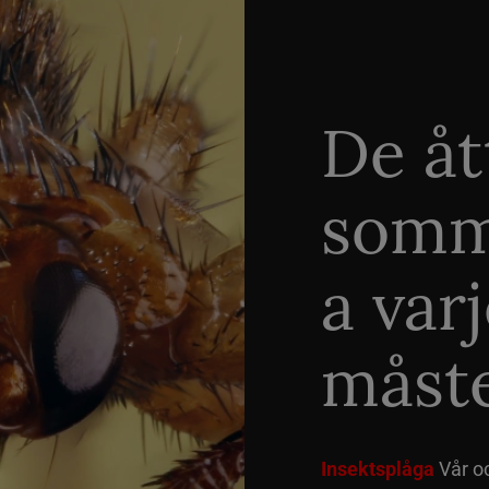
De åt
somm
a var
måste
Insektsplåga
Vår o