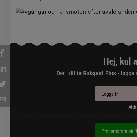
Hej, kul a
Den tillhör Ridsport Plus - logga 
Logga in
Aldr
Prenumerera på R