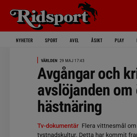
NYHETER
SPORT
AVEL
ÅSIKT
PLAY
VÄRLDEN
29 MAJ 17:43
Avgångar och kr
avslöjanden om 
hästnäring
Tv-dokumentär
Flera vittnesmål om 
tystnadskultur. Detta har kommit fra