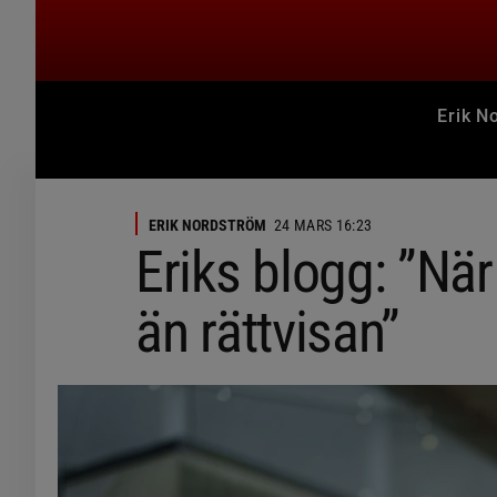
Erik N
ERIK NORDSTRÖM
24 MARS 16:23
Eriks blogg: ”Nä
än rättvisan”