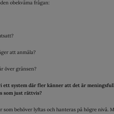
 den obekväma frågan:
 utsatt?
väger att anmäla?
går över gränsen?
 ett system där fler känner att det är meningsful
s som just rättvis?
gor som behöver lyftas och hanteras på högre nivå. 