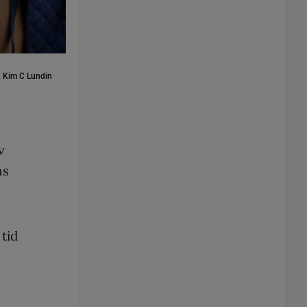
:
Kim C Lundin
v
ns
 tid