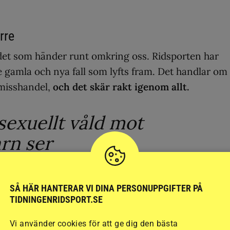
rre
r det som händer runt omkring oss. Ridsporten har
gamla och nya fall som lyfts fram. Det handlar om
 misshandel,
och det skär rakt igenom allt.
 sexuellt våld mot
rn ser
nnorlunda ut.
SÅ HÄR HANTERAR VI DINA PERSONUPPGIFTER PÅ
va om. När jag började blogga var det just detta jag 
TIDNINGENRIDSPORT.SE
å går det inte att bara gå vidare som om ingenting.
Vi använder cookies för att ge dig den bästa