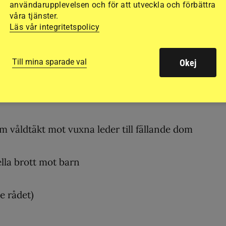
användarupplevelsen och för att utveckla och förbättra
 här.
våra tjänster.
Läs vår integritetspolicy
nd i framkant. Och på många sätt stämmer det. Men
Till mina sparade val
Okej
nor och barn ser verkligheten annorlunda ut tycker j
 våldtäkt mot vuxna leder till fällande dom
ella brott mot barn
e rådet)