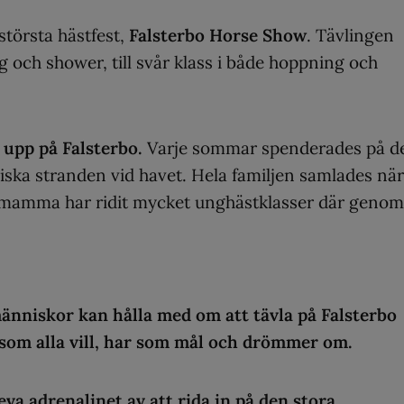
 största hästfest,
Falsterbo Horse Show
. Tävlingen
 och shower, till svår klass i både hoppning och
 upp på Falsterbo.
Varje sommar spenderades på d
ska stranden vid havet. Hela familjen samlades när
 mamma har ridit mycket unghästklasser där genom
tmänniskor kan hålla med om att tävla på Falsterbo
som alla vill, har som mål och drömmer om.
eva adrenalinet av att rida in på den stora