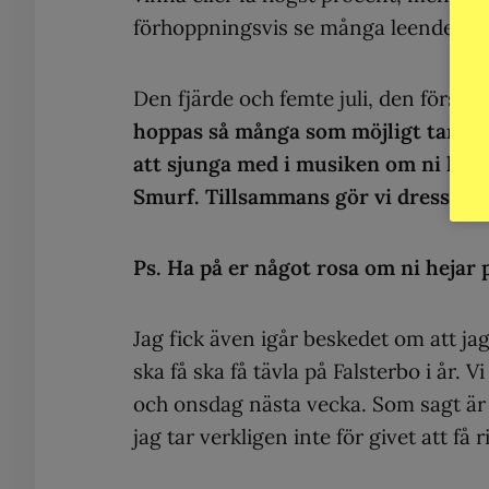
förhoppningsvis se många leenden på
Den fjärde och femte juli, den första
hoppas så många som möjligt tar plat
att sjunga med i musiken om ni kan t
Smurf. Tillsammans gör vi dressyren
Ps. Ha på er något rosa om ni hejar 
Jag fick även igår beskedet om att ja
ska få ska få tävla på Falsterbo i år
och onsdag nästa vecka. Som sagt är 
jag tar verkligen inte för givet att f