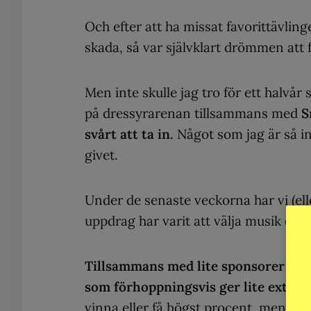
Och efter att ha missat favorittävlin
skada, så var självklart drömmen att f
Men inte skulle jag tro för ett halvå
på dressyrarenan tillsammans med
S
svårt att ta in.
Något som jag är så in
givet.
Under de senaste veckorna har vi (elle
uppdrag har varit att välja musik och de
Tillsammans med lite sponsorer och 
som förhoppningsvis ger lite extra 
vinna eller få högst procent, men at