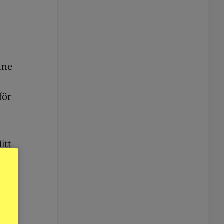
nne
för
itt
fit
tt