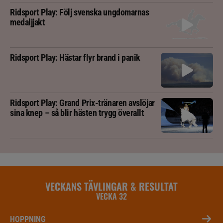
Ridsport Play: Följ svenska ungdomarnas
medaljjakt
Ridsport Play: Hästar flyr brand i panik
Ridsport Play: Grand Prix-tränaren avslöjar
sina knep – så blir hästen trygg överallt
VECKANS TÄVLINGAR & RESULTAT
VECKA 32
HOPPNING