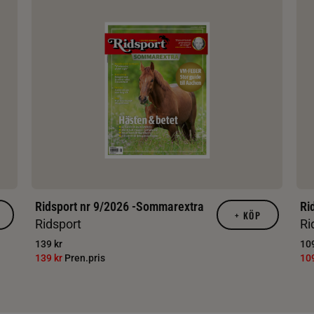
Ridsport nr 9/2026 -Sommarextra
Ri
+
KÖP
Ridsport
Ri
139 kr
109
139 kr
Pren.pris
10