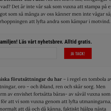
i vad? Det är inte vår sak som vuxna att stampa på 
ågot som så många av oss känner men inte vågar sä
hoppningen att lyfta andra som kämpar i motvind.
miljen! Läs vårt nyhetsbrev. Alltid gratis.
JA TACK!
miska förutsättningar du har
– i regel en tombola a
tningar, oro – och ibland, ren och skär sorg. Men
orm av envishet fortsätta bäras- av såväl vuxna som
t för att vi som vuxna genom att lyfta utmaningarna
ormalt att då och då känna, faktiskt hjälpa nästa