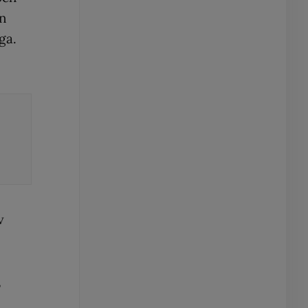
en
ga.
v
,