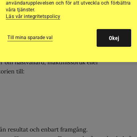
användarupplevelsen och för att utveckla och förbättra
ort med publiceringar som dessa jagar klick:
våra tjänster.
Läs vår integritetspolicy
 få lyfta sportens baksidor?
tmaningar, press, ansvar och hur det är att vara un
Till mina sparade val
Okej
er om hästvälfärd, maktmissbruk eller
rien till:
 än resultat och enbart framgång.