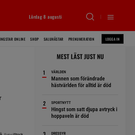
Lördag 8 augusti
INGSTAR ONLINE
SHOP
SALUHÄSTAR
PRENUMERATION
LOGGA IN
MEST LÄST JUST NU
VÄRLDEN
Mannen som förändrade
hästvärlden för alltid är död
r
SPORTNYTT
Hingst som satt djupa avtryck i
hoppaveln är död
DRESSYR
på.
Foto:
iStock