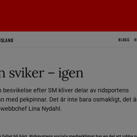
ISLAND
BLOGG
H
 sviker – igen
n besvikelse efter SM kliver delar av ridsportens
n med pekpinnar. Det är inte bara osmakligt, det ä
s webbchef Lina Nydahl.
fallet bli hårt. Ridsportens sociala medierklimat har en del att jobba 