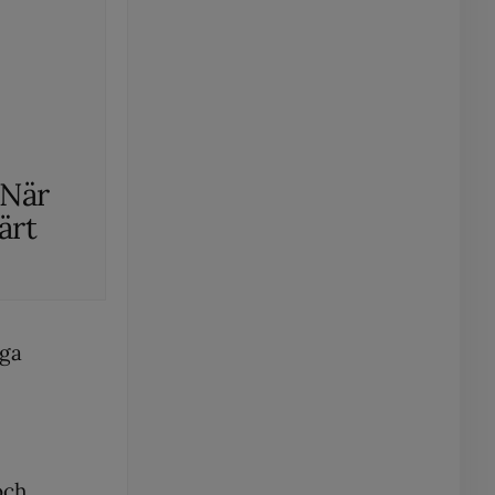
”När
värt
äga
och