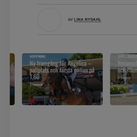
AV
LINA NYDAHL
HOPPNING
AVEL, DRES
åll
Ny framgång för Angelica –
Revansch
pallplats och första nollan på
och ”Sune
1,60
5 timmar
3 timmar