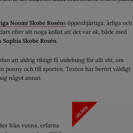
riga
Noomi Skobe Rosén
s
öppenhjärtiga, ärliga och
art efter att noga kollat att det var ok, både med
a
Sophia Skobe Rosén
.
 att aldrig riktigt få utdelning för allt slit, om
in ponny och till sporten. Texten har berört väldigt
 sig något annat.
LÄS ÄVEN
er från vuxna, erfarna