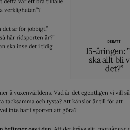
detta var ett bra tillfälle
sa verkligheten”?
det är för jobbigt.”
 så här ridsporten är?”
DEBATT
 ska inse det i tidig
15-åringen: 
ska allt bli 
det?”
 å vuxenvärldens. Vad är det egentligen vi vill s
ra tacksamma och tysta? Att känslor är till för att
vel inte har i sporten att göra?
om befinner oss i den
. Att det krävs slit, motgångar 