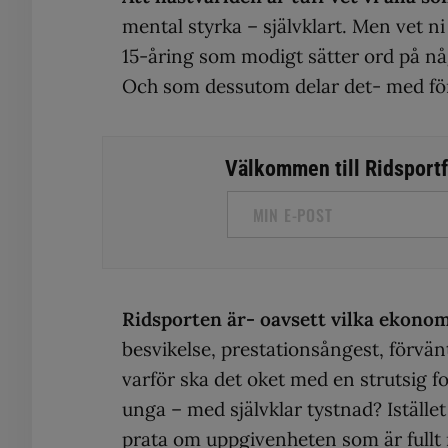
mental styrka – självklart. Men vet n
15-åring som modigt sätter ord på n
Och som dessutom delar det- med för
Välkommen till Ridsportfa
Ridsporten är- oavsett vilka ekono
besvikelse, prestationsångest, förvän
varför ska det oket med en strutsig f
unga – med självklar tystnad? Iställe
prata om uppgivenheten som är fullt n