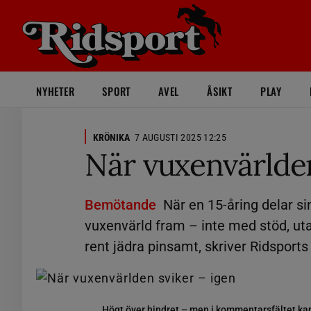
NYHETER
SPORT
AVEL
ÅSIKT
PLAY
KRÖNIKA
7 AUGUSTI 2025 12:25
När vuxenvärlden
Bemötande
När en 15-åring delar si
vuxenvärld fram – inte med stöd, uta
rent jädra pinsamt, skriver Ridsport
Högt över hindret – men i kommentarsfältet kan 