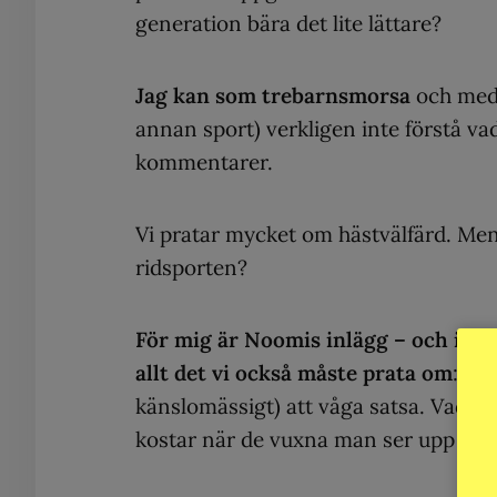
generation bära det lite lättare?
Jag kan som trebarnsmorsa
och med 
annan sport) verkligen inte förstå v
kommentarer.
Vi pratar mycket om hästvälfärd. Men
ridsporten?
För mig är Noomis inlägg – och inte
allt det vi också måste prata om
: va
känslomässigt) att våga satsa. Vad de
kostar när de vuxna man ser upp till vä