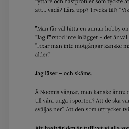
ryttare och hästprofiler som tyckte att 
att… vadå? Lära upp? Trycka till? “Vi
”Man får väl hitta en annan hobby om 
”Jag förstod inte inlägget – det är väl
”Fixar man inte motgångar kanske man
ålder.”
Jag läser – och skäms
.
Å Noomis vägnar, men kanske ännu mer
till våra unga i sporten? Att de ska va
sväljas ner? Att den som uttrycker tvi
Att hästvärlden är tuff vet vi alla s