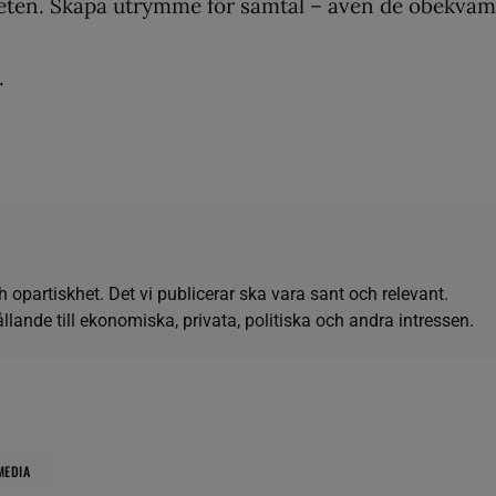
gheten. Skapa utrymme för samtal – även de obekväm
.
h opartiskhet. Det vi publicerar ska vara sant och relevant.
llande till ekonomiska, privata, politiska och andra intressen.
MEDIA