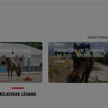
SENAST
PUBLIC
SYR
SVERIGE
segern tar Linnéa
Ponnyn Ettan var försvunnen
” vidare till final
i två dygn – försökte räddas
6 timmar
RELATERAD LÄSNING