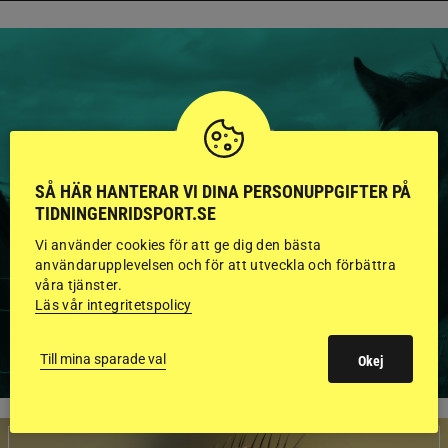
HINGSTAR ONLINE
GODKÄNDA HINGSTAR I
SÅ HÄR HANTERAR VI DINA PERSONUPPGIFTER PÅ
FLERA KATEGORIER MED
TIDNINGENRIDSPORT.SE
BILDER OCH FAKTA
Vi använder cookies för att ge dig den bästa
användarupplevelsen och för att utveckla och förbättra
våra tjänster.
Läs vår integritetspolicy
VISA ALLA HINGSTAR
Till mina sparade val
Okej