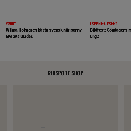
PONNY
HOPPNING, PONNY
Wilma Holmgren bästa svensk när ponny-
Bildfest: Söndagens m
EM avslutades
unga
RIDSPORT SHOP