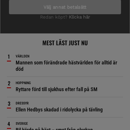
MEST LÄST JUST NU
VÄRLDEN
Mannen som förändrade hästvärlden för alltid är
död
HOPPNING
Ryttare förd till sjukhus efter fall på SM
DRESSYR
Ellen Hedbys skadad i ridolycka på tävling
SVERIGE
Bil körde på häst – smet från olyckan