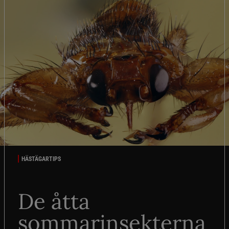
HÄSTÄGARTIPS
De åtta
sommarinsekterna