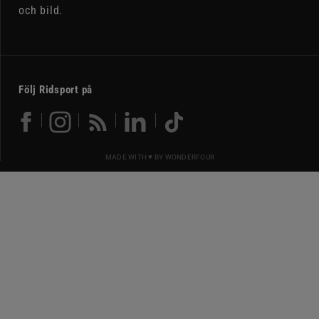
och bild.
Följ Ridsport på
MADE WITH ♥ BY
WONDERFOUR