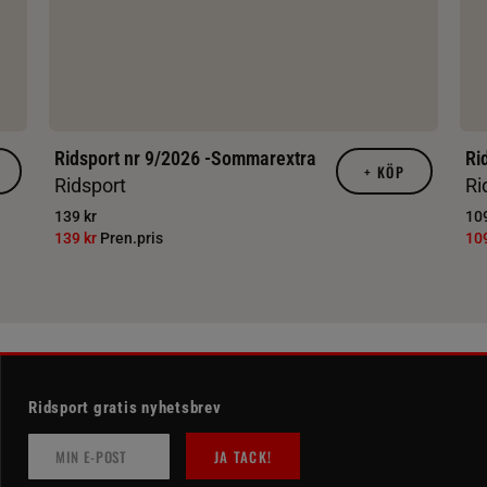
Ridsport nr 9/2026 -Sommarextra
Ri
+
KÖP
Ridsport
Ri
139 kr
109
139 kr
Pren.pris
10
Ridsport gratis nyhetsbrev
JA TACK!