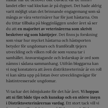
landet eller vad klockan är på dygnet. Det hade aldrig
varit möjligt utan det brinnande engagemang som så
många av våra veterinärer har för just hästarna. Om
du tittar tillbaka på blogginläggen under året så ser
du att
en majoritet av veterinärerna som skrivit
beskriver sig som hästtjejer
. Det finns ju forskning
som visar hur mycket hästarna och hästsporten
betyder för ungdomars och framförallt tjejers
utveckling och vilken roll de som vuxna tar i
samhället. Ansvarstagande och ledarskap är ord som
nämns i sådana sammanhang. Utifrån bloggarna kan
vi nog konstatera att även distriktsveterinär är en roll
vi kan sätta upp på listan över utvecklingsvägar för
hästintresserade ungdomar.
Vi tackar det ödmjukaste för det här året.
Vi hoppas
att ni fått både tips och kunskap och en större insyn
i Distriktsveterinärernas vardag.
Ett stort tack vill vi