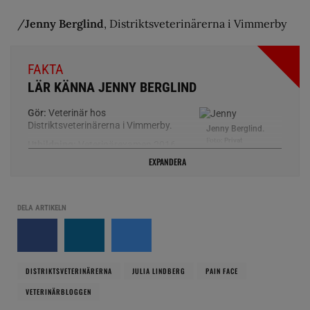
/
Jenny Berglind
, Distriktsveterinärerna i Vimmerby
FAKTA
LÄR KÄNNA JENNY BERGLIND
Gör:
Veterinär hos
Distriktsveterinärerna i Vimmerby.
Jenny Berglind.
Foto:
Privat
Utbildning:
Veterinärexamen 2016
på Köpenhamns Universitet,
EXPANDERA
Danmark. Utbildad steg 2 i hästtandvård på SLU.
Om mig:
Har arbetat som Distriktsveterinär i Vimmerby
sedan februari 2016. Tycker om variationen i arbetet som
DELA ARTIKELN
Distriktsveterinärerna erbjuder. Idag jobbar jag till största
del med hästar men även lantbruksdjur och smådjur.
Tidigare ridit och varit aktiv hästtjej men idag tar familjen
och djuren hemma (2 hundar & 1 katt) upp mycket av
fritiden. Trivs med att vistas i skogen och trädgården.
DISTRIKTSVETERINÄRERNA
JULIA LINDBERG
PAIN FACE
VETERINÄRBLOGGEN