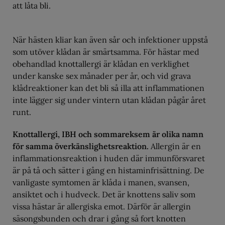
att låta bli.
När hästen kliar kan även sår och infektioner uppstå
som utöver klådan är smärtsamma. För hästar med
obehandlad knottallergi är klådan en verklighet
under kanske sex månader per år, och vid grava
klådreaktioner kan det bli så illa att inflammationen
inte lägger sig under vintern utan klådan pågår året
runt.
Knottallergi, IBH och sommareksem är olika namn
för samma överkänslighetsreaktion.
Allergin är en
inflammationsreaktion i huden där immunförsvaret
är på tå och sätter i gång en histaminfrisättning. De
vanligaste symtomen är klåda i manen, svansen,
ansiktet och i hudveck. Det är knottens saliv som
vissa hästar är allergiska emot. Därför är allergin
säsongsbunden och drar i gång så fort knotten