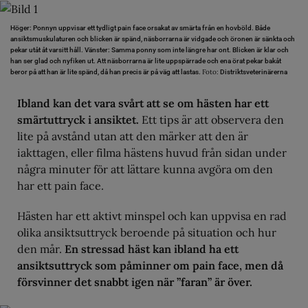
Höger: Ponnyn uppvisar ett tydligt pain face orsakat av smärta från en hovböld. Både
ansiktsmuskulaturen och blicken är spänd, näsborrarna är vidgade och öronen är sänkta och
pekar utåt åt varsitt håll. Vänster: Samma ponny som inte längre har ont. Blicken är klar och
han ser glad och nyfiken ut. Att näsborrarna är lite uppspärrade och ena örat pekar bakåt
Foto:
beror på att han är lite spänd, då han precis är på väg att lastas.
Distriktsveterinärerna
Ibland kan det vara svårt att se om hästen har ett
smärtuttryck i ansiktet.
Ett tips är att observera den
lite på avstånd utan att den märker att den är
iakttagen, eller filma hästens huvud från sidan under
några minuter för att lättare kunna avgöra om den
har ett pain face.
Hästen har ett aktivt minspel och kan uppvisa en rad
olika ansiktsuttryck beroende på situation och hur
den mår.
En stressad häst kan ibland ha ett
ansiktsuttryck som påminner om pain face, men då
försvinner det snabbt igen när ”faran” är över.