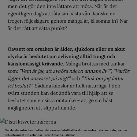
men det gör den inte lättare att möta. När är det
egentligen dags att låta sin bästa vän, kanske en
trogen följeslagare genom många år, få somna in? När
är det rätt att sätta punkt?
Oavsett om orsaken är ålder, sjukdom eller en akut
olycka är beslutet om avlivning alltid tungt och
känslomässigt krävande.
Många brottas med tankar
som:
”Vem är jag att avgöra någon annans liv?”
,
”Varför
ligger det ansvaret på mig?”
och
”Tänk om jag fattar
fel beslut?”
. Sådana känslor är helt naturliga. I den
svåra stunden kan det ändå vara till hjälp att se
beslutet som en sista omtanke – att ge sin häst
möjligheten att slippa lidande.
När du står inför beslutet kan det vara värdefullt att ta stöd av andra – stallkamrater, vänner
Foto:
och inte minst din veterinär.
Amanda Falkman.