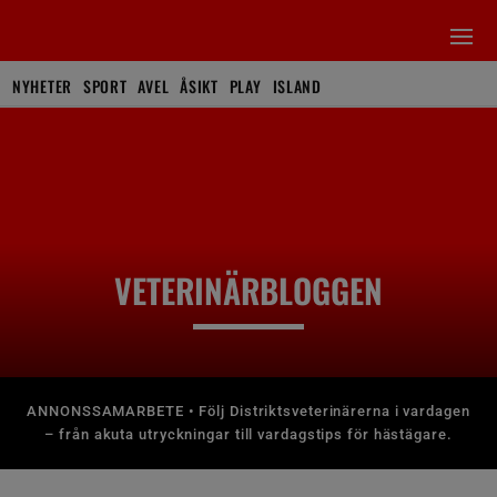
NYHETER
SPORT
AVEL
ÅSIKT
PLAY
ISLAND
VETERINÄRBLOGGEN
ANNONSSAMARBETE • Följ Distriktsveterinärerna i vardagen
– från akuta utryckningar till vardagstips för hästägare.