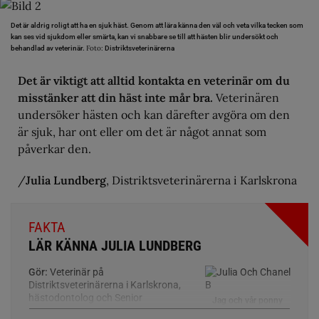
Det är aldrig roligt att ha en sjuk häst. Genom att lära känna den väl och veta vilka tecken som
kan ses vid sjukdom eller smärta, kan vi snabbare se till att hästen blir undersökt och
Foto:
behandlad av veterinär.
Distriktsveterinärerna
Det är viktigt att alltid kontakta en veterinär om du
misstänker att din häst inte mår bra.
Veterinären
undersöker hästen och kan därefter avgöra om den
är sjuk, har ont eller om det är något annat som
påverkar den.
/
Julia Lundberg
, Distriktsveterinärerna i Karlskrona
FAKTA
LÄR KÄNNA JULIA LUNDBERG
Gör:
Veterinär på
Distriktsveterinärerna i Karlskrona,
hästodontolog och Senior
Jag och vår ponny
distriktsveterinär.
Chanel.
Foto:
Privat