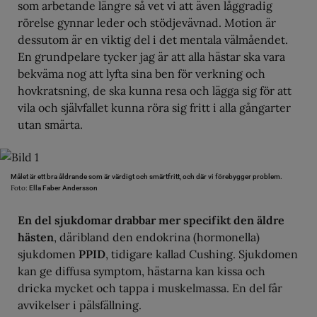
som arbetande längre så vet vi att även låggradig
rörelse gynnar leder och stödjevävnad. Motion är
dessutom är en viktig del i det mentala välmåendet.
En grundpelare tycker jag är att alla hästar ska vara
bekväma nog att lyfta sina ben för verkning och
hovkratsning, de ska kunna resa och lägga sig för att
vila och självfallet kunna röra sig fritt i alla gångarter
utan smärta.
Målet är ett bra åldrande som är värdigt och smärtfritt, och där vi förebygger problem.
Foto:
Ella Faber Andersson
En del sjukdomar drabbar mer specifikt den äldre
hästen
, däribland den endokrina (hormonella)
sjukdomen
PPID
, tidigare kallad Cushing. Sjukdomen
kan ge diffusa symptom, hästarna kan kissa och
dricka mycket och tappa i muskelmassa. En del får
avvikelser i pälsfällning.