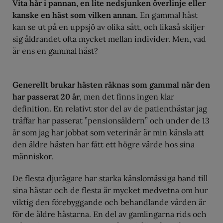
Vita hår i pannan, en lite nedsjunken överlinje eller
kanske en häst som vilken annan.
En gammal häst
kan se ut på en uppsjö av olika sätt, och likaså skiljer
sig åldrandet ofta mycket mellan individer. Men, vad
är ens en gammal häst?
Generellt brukar hästen räknas som gammal när den
har passerat 20 år
, men det finns ingen klar
definition. En relativt stor del av de patienthästar jag
träffar har passerat ”pensionsåldern” och under de 13
år som jag har jobbat som veterinär är min känsla att
den äldre hästen har fått ett högre värde hos sina
människor.
De flesta djurägare har starka känslomässiga band till
sina hästar och de flesta är mycket medvetna om hur
viktig den förebyggande och behandlande vården är
för de äldre hästarna. En del av gamlingarna rids och