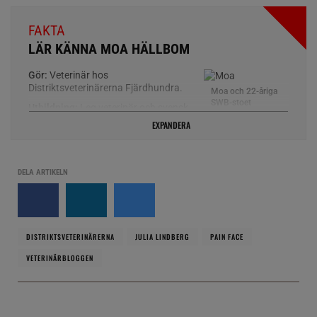
FAKTA
LÄR KÄNNA MOA HÄLLBOM
Gör:
Veterinär hos
Distriktsveterinärerna Fjärdhundra.
Moa och 22-åriga
SWB-stoet
Utbildning:
Leg veterinär och svensk
Nicolette.
specialist inom hästens sjukdomar.
EXPANDERA
Foto:
Ella Faber
Andersson
Specialintressen:
Endokrinologi och
vård av den gamla hästen.
DELA ARTIKELN
DISTRIKTSVETERINÄRERNA
JULIA LINDBERG
PAIN FACE
VETERINÄRBLOGGEN