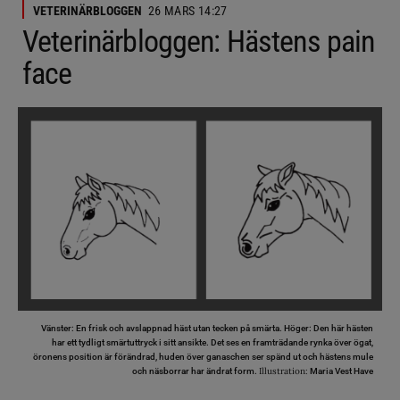
VETERINÄRBLOGGEN
26 MARS 14:27
Veterinärbloggen: Hästens pain
face
Vänster: En frisk och avslappnad häst utan tecken på smärta. Höger: Den här hästen
har ett tydligt smärtuttryck i sitt ansikte. Det ses en framträdande rynka över ögat,
öronens position är förändrad, huden över ganaschen ser spänd ut och hästens mule
Illustration:
och näsborrar har ändrat form.
Maria Vest Have