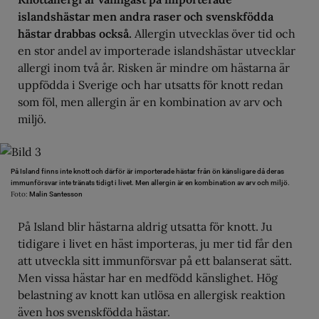
islandshästar men andra raser och svenskfödda
hästar drabbas också.
Allergin utvecklas över tid och
en stor andel av importerade islandshästar utvecklar
allergi inom två år. Risken är mindre om hästarna är
uppfödda i Sverige och har utsatts för knott redan
som föl, men allergin är en kombination av arv och
miljö.
På Island finns inte knott och därför är importerade hästar från ön känsligare då deras
immunförsvar inte tränats tidigt i livet. Men allergin är en kombination av arv och miljö.
Foto:
Malin Santesson
På Island blir hästarna aldrig utsatta för knott. Ju
tidigare i livet en häst importeras, ju mer tid får den
att utveckla sitt immunförsvar på ett balanserat sätt.
Men vissa hästar har en medfödd känslighet. Hög
belastning av knott kan utlösa en allergisk reaktion
även hos svenskfödda hästar.