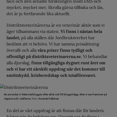
face och den senaste forskningen inom EMS och
mycket, mycket mer. Skrolla gärna tillbaka och läs,
det är ju fortfarande lika aktuellt.
Distriktsveterinärerna är en veterinär aktör som vi
äger tillsammans via staten.
Vi finns i nästan hela
landet,
på alla ställen där Jordbruksverket har
bedömt att vi behövs. Vi har samma prissättning
överallt och alla
våra priser finns tydligt och
offentligt på distriktsveterinarerna.se
. Vi behandlar
alla djurslag,
finns tillgängliga dygnet runt året om
och vi har ett särskilt uppdrag när det kommer till
smittskydd, krisberedskap och totalförsvaret.
Nu avrundar vi Veterinärbloggen efter ett år och 50 blogginlägg. Men vi ses framöver på
Foto:
vägarna och i stallarna.
Amanda Falkman
En del av vårt uppdrag är att finnas där för landets
hästar när de behöver oss. Oavsett var de finns i