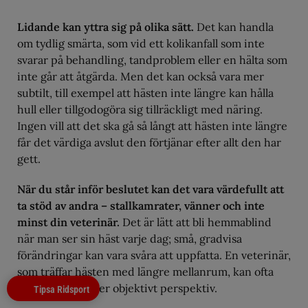
Lidande kan yttra sig på olika sätt.
Det kan handla
om tydlig smärta, som vid ett kolikanfall som inte
svarar på behandling, tandproblem eller en hälta som
inte går att åtgärda. Men det kan också vara mer
subtilt, till exempel att hästen inte längre kan hålla
hull eller tillgodogöra sig tillräckligt med näring.
Ingen vill att det ska gå så långt att hästen inte längre
får det värdiga avslut den förtjänar efter allt den har
gett.
När du står inför beslutet kan det vara värdefullt att
ta stöd av andra – stallkamrater, vänner och inte
minst din veterinär.
Det är lätt att bli hemmablind
när man ser sin häst varje dag; små, gradvisa
förändringar kan vara svåra att uppfatta. En veterinär,
som träffar hästen med längre mellanrum, kan ofta
bidra med ett mer objektivt perspektiv.
Tipsa Ridsport