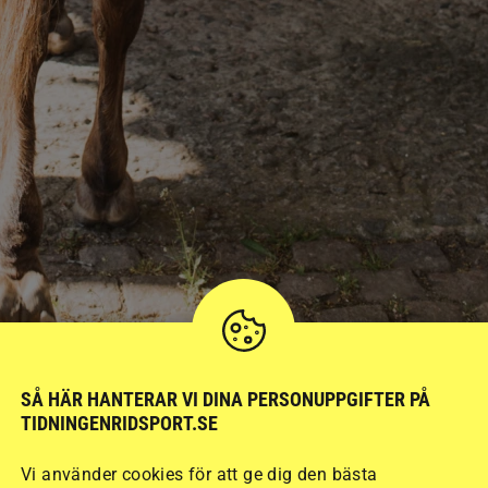
SÅ HÄR HANTERAR VI DINA PERSONUPPGIFTER PÅ
TIDNINGENRIDSPORT.SE
 motståndskraftiga. En stressfri miljö, välbalanserad foderstat och mo
det finns godkända vaccin för är en viktig del av smittskyddet.
Foto:
Am
Vi använder cookies för att ge dig den bästa