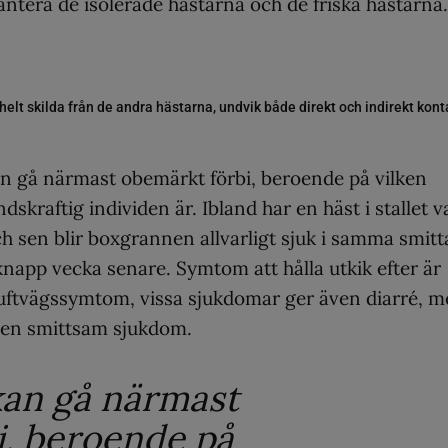
ntera de isolerade hästarna och de friska hästarna.
ra helt skilda från de andra hästarna, undvik både direkt och indirekt kont
an gå närmast obemärkt förbi, beroende på vilken
skraftig individen är. Ibland har en häst i stallet va
ch sen blir boxgrannen allvarligt sjuk i samma smitt
knapp vecka senare. Symtom att hålla utkik efter är
 luftvägssymtom, vissa sjukdomar ger även diarré, 
 en smittsam sjukdom.
kan gå närmast
i, beroende på