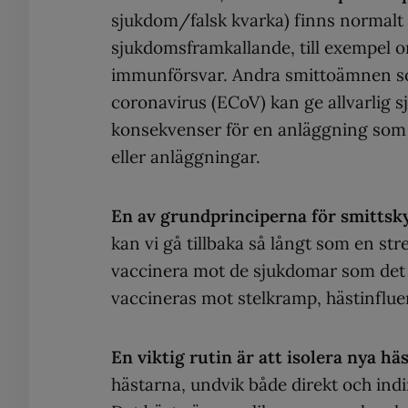
sjukdom/falsk kvarka) finns normalt i 
sjukdomsframkallande, till exempel 
immunförsvar. Andra smittoämnen so
coronavirus (ECoV) kan ge allvarlig s
konsekvenser för en anläggning som l
eller anläggningar.
En av grundprinciperna för smittsky
kan vi gå tillbaka så långt som en stre
vaccinera mot de sjukdomar som det f
vaccineras mot stelkramp, hästinfluen
En viktig rutin är att isolera nya hä
hästarna, undvik både direkt och indir