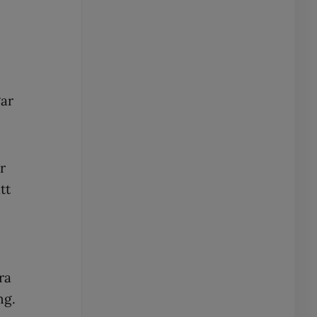
gar
är
tt
ra
ng.