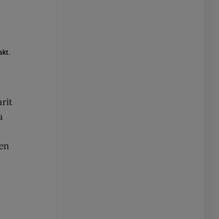
akt.
rit
a
men