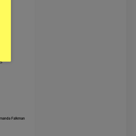
nom
Det
g
manda Falkman