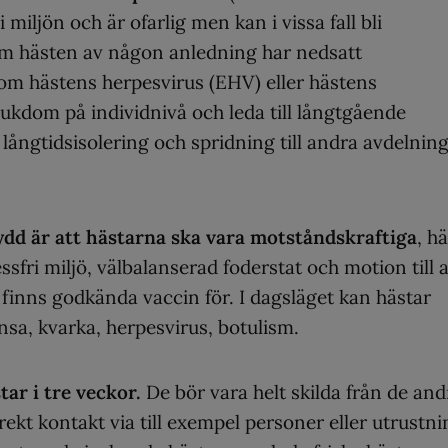
miljön och är ofarlig men kan i vissa fall bli
om hästen av någon anledning har nedsatt
m hästens herpesvirus (EHV) eller hästens
jukdom på individnivå och leda till långtgående
ångtidsisolering och spridning till andra avdelnin
dd är att hästarna ska vara motståndskraftiga
, h
ssfri miljö, välbalanserad foderstat och motion till a
inns godkända vaccin för. I dagsläget kan hästar
sa, kvarka, herpesvirus, botulism.
star i tre veckor.
De bör vara helt skilda från de and
ekt kontakt via till exempel personer eller utrustni