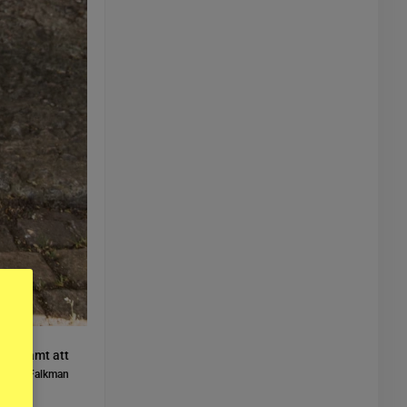
tion samt att
anda Falkman