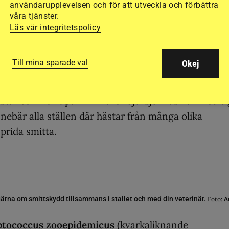
användarupplevelsen och för att utveckla och förbättra
våra tjänster.
marbete med
Distriktsveterinärerna.
Läs vår integritetspolicy
 svampar och andra smittsamma ämnen som kan
Till mina sparade val
Okej
er ofta in i ett stall eller en hästanläggning ge
an är ute på tävling och träning eller via besökare. 
tar som varit på klinik eller djursjukhus har med si
nebär alla ställen där hästar från många olika
prida smitta.
gärna om smittskydd tillsammans i stallet och med din veterinär.
Foto:
A
reptococcus zooepidemicus
(kvarkaliknande