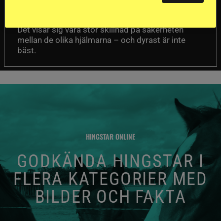
Folksam har testat 15 ridhjälmar i olika
prisklasser för att se vilken som är den säkraste.
Det visar sig vara stor skillnad på säkerheten
mellan de olika hjälmarna – och dyrast är inte
bäst.
HINGSTAR ONLINE
GODKÄNDA HINGSTAR I
FLERA KATEGORIER MED
BILDER OCH FAKTA