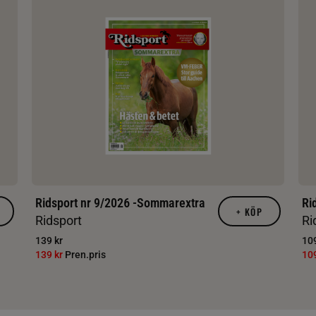
Ridsport nr 9/2026 -Sommarextra
Ri
+
KÖP
Ridsport
Ri
139 kr
109
139 kr
Pren.pris
10