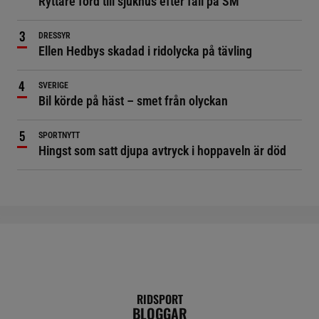
Ryttare förd till sjukhus efter fall på SM
DRESSYR
Ellen Hedbys skadad i ridolycka på tävling
SVERIGE
Bil körde på häst – smet från olyckan
SPORTNYTT
Hingst som satt djupa avtryck i hoppaveln är död
RIDSPORT
BLOGGAR