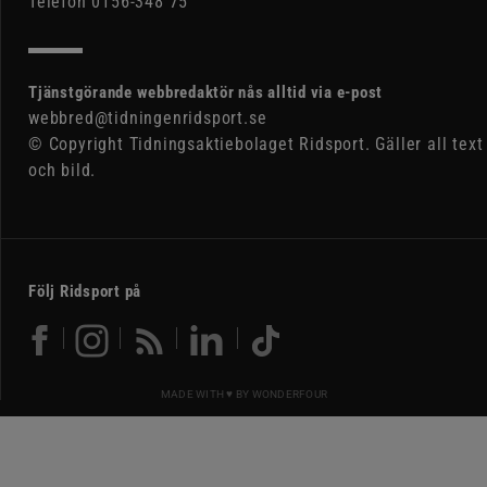
Telefon 0156-348 75
Tjänstgörande webbredaktör nås alltid via e-post
webbred@tidningenridsport.se
© Copyright Tidningsaktiebolaget Ridsport. Gäller all text
och bild.
Följ Ridsport på
MADE WITH ♥ BY
WONDERFOUR