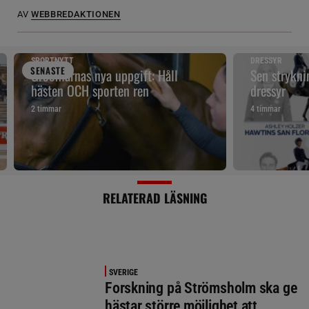
AV
WEBBREDAKTIONEN
SPORTNYTT
DRESSYR
SENAST
E
Groomarnas nya uppgift: Håll
Sen strykni
hästen OCH sporten ren
dressyr
2 timmar
4 timmar
RELATERAD LÄSNING
SVERIGE
Forskning på Strömsholm ska ge
hästar större möjlighet att