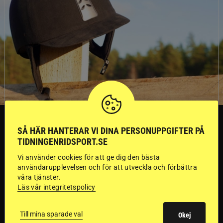
SVERIGE
SÅ HÄR HANTERAR VI DINA PERSONUPPGIFTER PÅ
TIDNINGENRIDSPORT.SE
Dyraste
Vi använder cookies för att ge dig den bästa
användarupplevelsen och för att utveckla och förbättra
ridhjälmarna blev
våra tjänster.
Läs vår integritetspolicy
sämst i test
Till mina sparade val
Okej
Försäkringsbolaget
Stort test av ridhjälmar