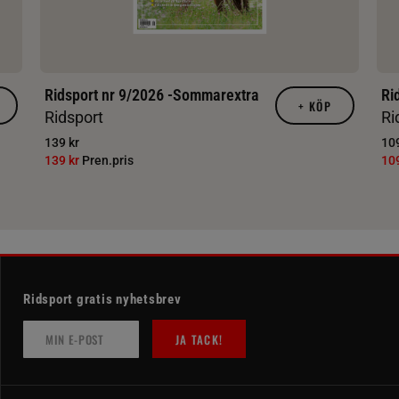
Ridsport nr 9/2026 -Sommarextra
Ri
+
KÖP
Ridsport
Ri
139 kr
109
139 kr
Pren.pris
10
Ridsport gratis nyhetsbrev
JA TACK!