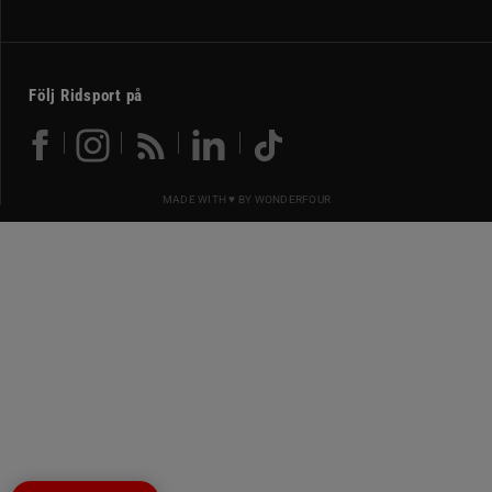
Följ Ridsport på
MADE WITH ♥ BY
WONDERFOUR