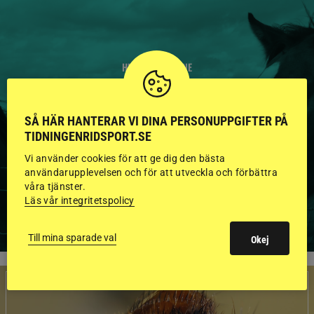
HINGSTAR ONLINE
GODKÄNDA HINGSTAR I
FLERA KATEGORIER MED
SÅ HÄR HANTERAR VI DINA PERSONUPPGIFTER PÅ
TIDNINGENRIDSPORT.SE
BILDER OCH FAKTA
Vi använder cookies för att ge dig den bästa
användarupplevelsen och för att utveckla och förbättra
våra tjänster.
Läs vår integritetspolicy
VISA ALLA HINGSTAR
Till mina sparade val
Okej