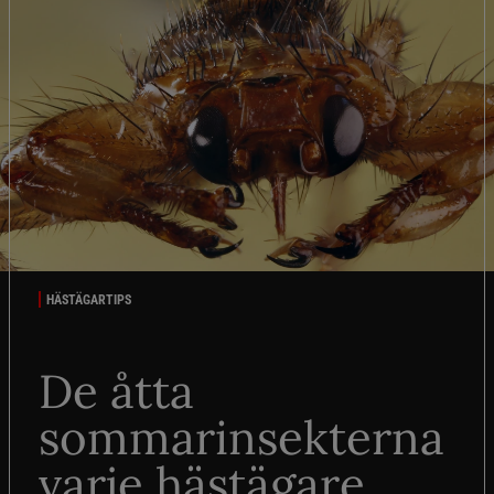
HÄSTÄGARTIPS
De åtta
sommarinsekterna
varje hästägare