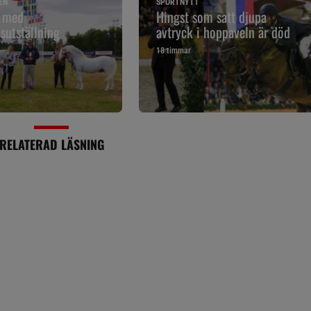
EN
SPORTNYTT
g med
Hingst som satt djupa
sutställning
avtryck i hoppaveln är död
18 timmar
RELATERAD LÄSNING