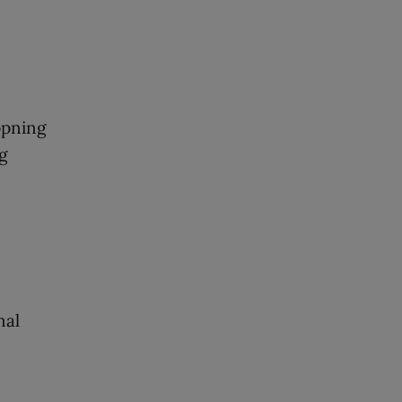
ppning
ng
nal