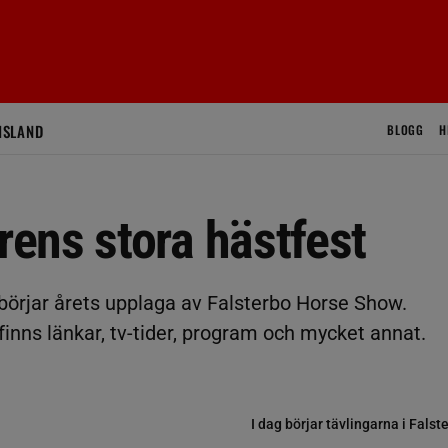
ISLAND
BLOGG
H
ens stora hästfest
, börjar årets upplaga av Falsterbo Horse Show.
finns länkar, tv-tider, program och mycket annat.
I dag börjar tävlingarna i Falst