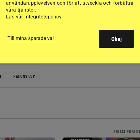
användarupplevelsen och för att utveckla och förbättra
våra tjänster.
Läs vår integritetspolicy
h opartiskhet. Det vi publicerar ska vara sant och relevant.
llande till ekonomiska, privata, politiska och andra intressen.
Till mina sparade val
Okej
G
NATIONS CUP
SENAST
PUBLIC