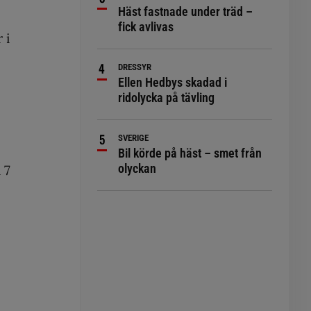
Häst fastnade under träd –
fick avlivas
 i
DRESSYR
Ellen Hedbys skadad i
ridolycka på tävling
SVERIGE
Bil körde på häst – smet från
olyckan
 7