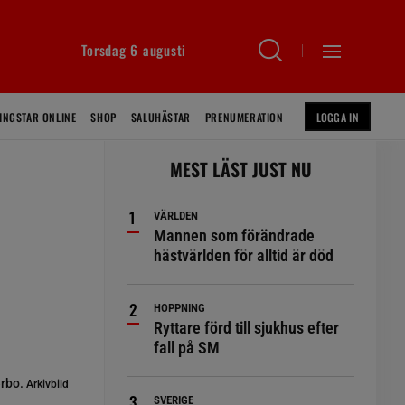
Torsdag 6 augusti
INGSTAR ONLINE
SHOP
SALUHÄSTAR
PRENUMERATION
LOGGA IN
MEST LÄST JUST NU
VÄRLDEN
Mannen som förändrade
hästvärlden för alltid är död
HOPPNING
Ryttare förd till sjukhus efter
fall på SM
erbo.
Arkivbild
SVERIGE