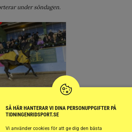
porterar under söndagen.
HOPPNING
gs för andra SM-
SÅ HÄR HANTERAR VI DINA PERSONUPPGIFTER PÅ
veckan i Borås
TIDNINGENRIDSPORT.SE
Vi använder cookies för att ge dig den bästa