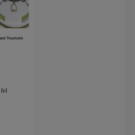
and Thunholm
d
fel