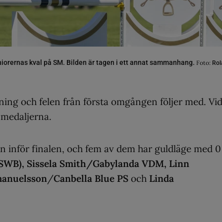
iorernas kval på SM. Bilden är tagen i ett annat sammanhang.
Foto:
Rol
ning och felen från första omgången följer med. Vi
 medaljerna.
an inför finalen, och fem av dem har guldläge med 0 
SWB), Sissela Smith/Gabylanda VDM, Linn
manuelsson
/
Canbella Blue PS
och
Linda