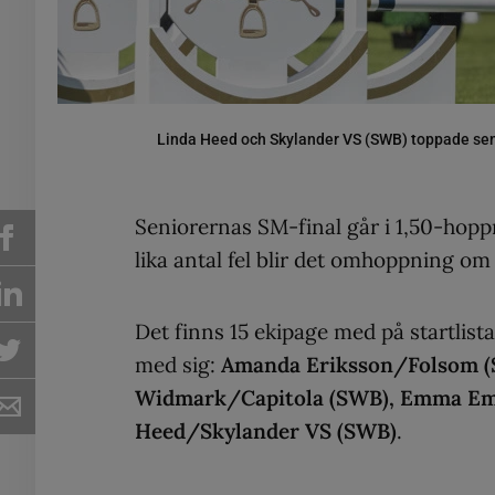
Linda Heed och Skylander VS (SWB) toppade sen
Seniorernas SM-final går i 1,50-hopp
lika antal fel blir det omhoppning om
Det finns 15 ekipage med på startlist
med sig:
Amanda Eriksson/Folsom (
Widmark/Capitola (SWB), Emma E
Heed/Skylander VS (SWB)
.