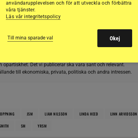
användarupplevelsen och för att utveckla och förbättra
våra tjänster.
Läs vår integritetspolicy
Till mina sparade val
Okej
h opartiskhet. Det vi publicerar ska vara sant och relevant.
llande till ekonomiska, privata, politiska och andra intressen.
OPPNING
JSM
LIAM NILSSON
LINDA HEED
LINN ARVIDSSON
SMITH
SM
YRSM