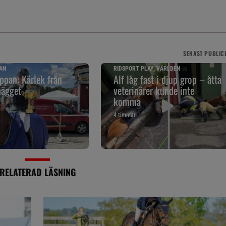
SENAST
PUBLIC
AN
RIDSPORT PLAY, VÄRLDEN
pan: Kärlek från
Alf låg fast i djup grop – åtta
nägget
veterinärer kunde inte
komma
4 timmar
RELATERAD LÄSNING