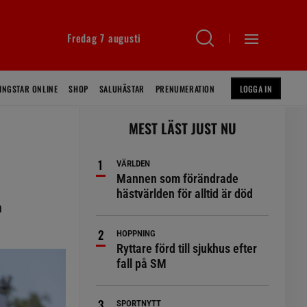
Fredag 7 augusti
INGSTAR ONLINE
SHOP
SALUHÄSTAR
PRENUMERATION
LOGGA IN
MEST LÄST JUST NU
VÄRLDEN
Mannen som förändrade
hästvärlden för alltid är död
n
HOPPNING
Ryttare förd till sjukhus efter
fall på SM
SPORTNYTT