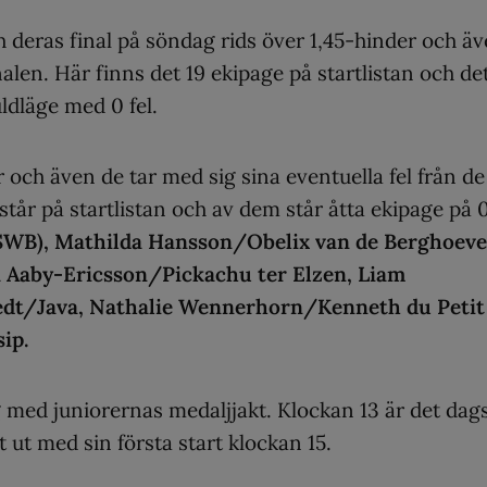
h deras final på söndag rids över 1,45-hinder och ä
inalen. Här finns det 19 ekipage på startlistan och de
dläge med 0 fel.
 och även de tar med sig sina eventuella fel från de
tår på startlistan och av dem står åtta ekipage på 
SWB), Mathilda Hansson/Obelix van de Berghoeve
 Aaby-Ericsson/Pickachu ter Elzen, Liam
tedt/Java, Nathalie Wennerhorn/Kenneth du Petit
ip.
g med juniorernas medaljjakt. Klockan 13 är det dag
 ut med sin första start klockan 15.