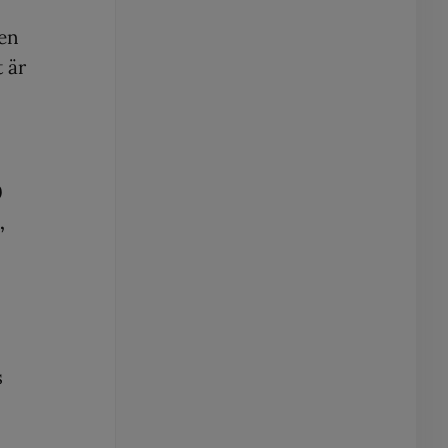
ven
t är
0
,
s