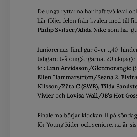
De unga ryttarna har haft två kval oc
här följer felen från kvalen med till f
Philip Svitzer/Alida Nike
som har gul
Juniorernas final går över 1,40-hinder
tidigare två omgångarna. 20 ekipage s
fel:
Linn Arvidsson/Glenmorangie (
Ellen Hammarström/Seana 2, Elvira
Nilsson/Zäta C (SWB), Tilda Sands
Vivier
och
Lovisa Wall/JB’s Hot Goss
Finalerna börjar klockan 11 på sönda
för Young Rider och seniorerna är sist