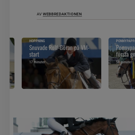
AV
WEBBREDAKTIONEN
HOPPNING
PONNYPAPP
ska
Snuvade Rolf-Göran på VM-
Ponnypap
start
första g
17 minuter
58 minuter