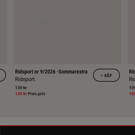
Ridsport nr 9/2026 -Sommarextra
Ri
+
KÖP
Ridsport
Ri
139 kr
109
139 kr
Pren.pris
10