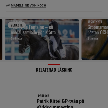
AV
MADELEINE VON KOCH
DRESSYR
SPORTNYTT
SENAST
E
Wendy de Fontaine – en
Groomarnas 
medaljsamlade godisråtta
hästen OCH
2 minuter
2 timmar
RELATERAD LÄSNING
DRESSYR
Patrik Kittel GP-tvåa på
världscupmeeting