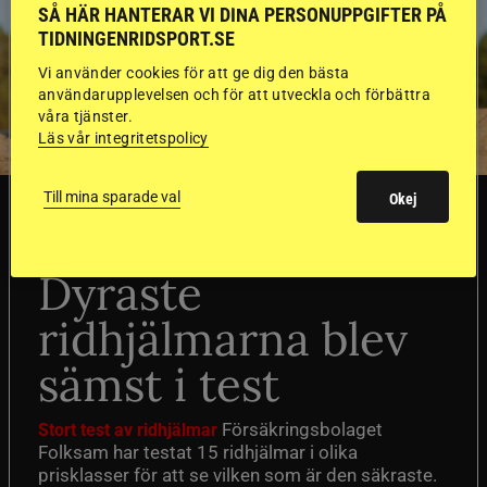
SÅ HÄR HANTERAR VI DINA PERSONUPPGIFTER PÅ
TIDNINGENRIDSPORT.SE
Vi använder cookies för att ge dig den bästa
användarupplevelsen och för att utveckla och förbättra
våra tjänster.
Läs vår integritetspolicy
Till mina sparade val
Okej
SVERIGE
Dyraste
ridhjälmarna blev
sämst i test
Försäkringsbolaget
Stort test av ridhjälmar
Folksam har testat 15 ridhjälmar i olika
prisklasser för att se vilken som är den säkraste.