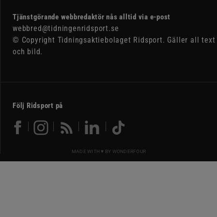
Tjänstgörande webbredaktör nås alltid via e-post
webbred@tidningenridsport.se
© Copyright Tidningsaktiebolaget Ridsport. Gäller all text
och bild.
Följ Ridsport på
MADE WITH ♥ BY
WONDERFOUR