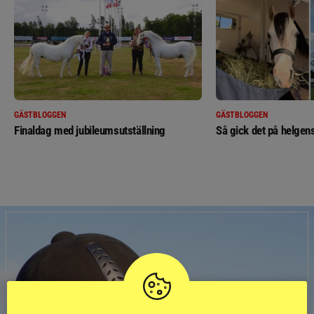
GÄSTBLOGGEN
GÄSTBLOGGEN
Finaldag med jubileumsutställning
Så gick det på helgens