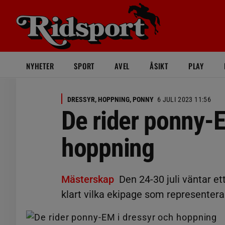
NYHETER
SPORT
AVEL
ÅSIKT
PLAY
DRESSYR, HOPPNING, PONNY
6 JULI 2023 11:56
De rider ponny-E
hoppning
Mästerskap
Den 24-30 juli väntar e
klart vilka ekipage som representerar