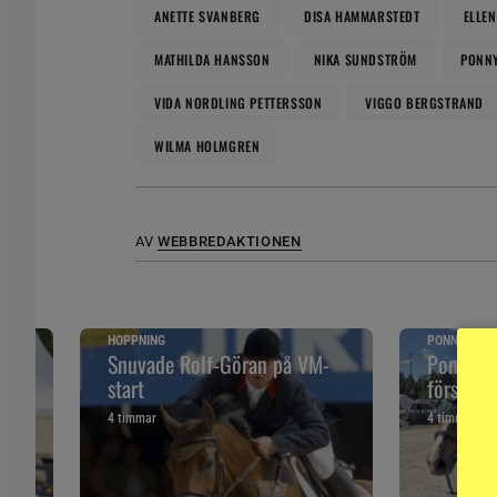
ANETTE SVANBERG
DISA HAMMARSTEDT
ELLE
MATHILDA HANSSON
NIKA SUNDSTRÖM
PONN
VIDA NORDLING PETTERSSON
VIGGO BERGSTRAND
WILMA HOLMGREN
AV
WEBBREDAKTIONEN
HOPPNING
PONNYPAPP
ska
Snuvade Rolf-Göran på VM-
Ponnypap
start
första g
4 timmar
4 timmar