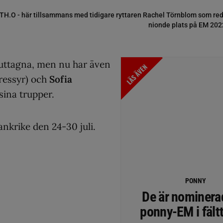
TH.O - här tillsammans med tidigare ryttaren Rachel Törnblom som red s
nionde plats på EM 202
a uttagna, men nu har även
LÄS ÄVEN
ressyr) och
Sofia
sina trupper.
ankrike den 24-30 juli.
PONNY
De är nominerad
ponny-EM i fält