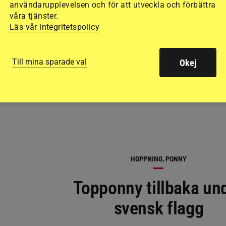
användarupplevelsen och för att utveckla och förbättra
våra tjänster.
Läs vår integritetspolicy
RELATERAD LÄSNING
Till mina sparade val
Okej
HOPPNING, PONNY
Topponny tillbaka un
svensk flagg