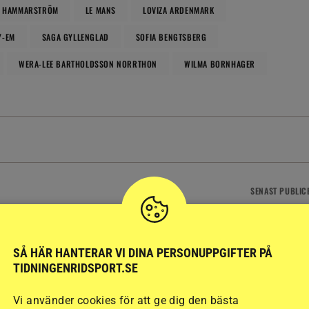
N HAMMARSTRÖM
LE MANS
LOVIZA ARDENMARK
Y-EM
SAGA GYLLENGLAD
SOFIA BENGTSBERG
WERA-LEE BARTHOLDSSON NORRTHON
WILMA BORNHAGER
SENAST
PUBLIC
AN
RIDSPORT PLAY, VÄRLDEN
pan: Kärlek från
Alf låg fast i djup grop – åtta
nägget
veterinärer kunde inte
SÅ HÄR HANTERAR VI DINA PERSONUPPGIFTER PÅ
komma
TIDNINGENRIDSPORT.SE
8 timmar
Vi använder cookies för att ge dig den bästa