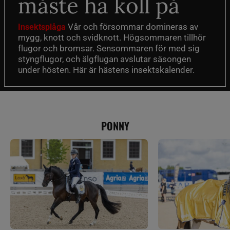
måste ha koll på
Vår och försommar domineras av
Insektsplåga
mygg, knott och svidknott. Högsommaren tillhör
flugor och bromsar. Sensommaren för med sig
styngflugor, och älgflugan avslutar säsongen
under hösten. Här är hästens insektskalender.
PONNY