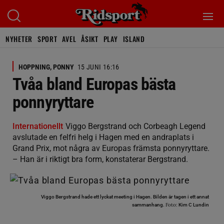
NYHETER
SPORT
AVEL
ÅSIKT
PLAY
ISLAND
HOPPNING, PONNY
15 JUNI 16:16
Tvåa bland Europas bästa
ponnyryttare
Internationellt
Viggo Bergstrand och Corbeagh Legend
avslutade en felfri helg i Hagen med en andraplats i
Grand Prix, mot några av Europas främsta ponnyryttare.
– Han är i riktigt bra form, konstaterar Bergstrand.
Viggo Bergstrand hade ett lyckat meeting i Hagen. Bilden är tagen i ett annat
Foto:
sammanhang.
Kim C Lundin