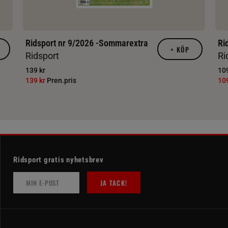
Ridsport nr 9/2026 -Sommarextra
Ri
+
KÖP
Ridsport
Ri
139 kr
109
139 kr
Pren.pris
10
Ridsport gratis nyhetsbrev
JA TACK!