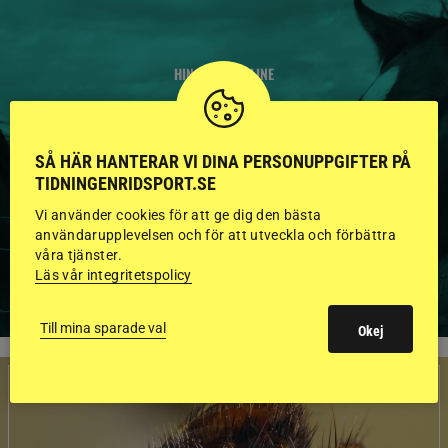
HINGSTAR ONLINE
GODKÄNDA HINGSTAR I
FLERA KATEGORIER MED
SÅ HÄR HANTERAR VI DINA PERSONUPPGIFTER PÅ
TIDNINGENRIDSPORT.SE
BILDER OCH FAKTA
Vi använder cookies för att ge dig den bästa
användarupplevelsen och för att utveckla och förbättra
våra tjänster.
VISA ALLA HINGSTAR
Läs vår integritetspolicy
Till mina sparade val
Okej