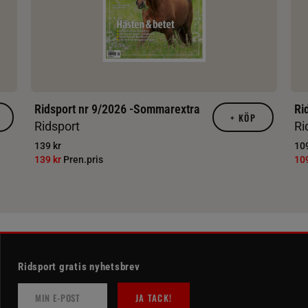
Ridsport nr 9/2026 -Sommarextra
Ri
+
KÖP
Ridsport
Ri
139 kr
109
139 kr
Pren.pris
10
Ridsport gratis nyhetsbrev
JA TACK!