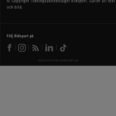
© Copyright Tidningsaktiebolaget Ridsport. Gäller all text
och bild.
Följ Ridsport på
MADE WITH ♥ BY
WONDERFOUR