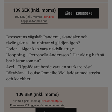
109
SEK (inkl. moms)
LÄGG I KUNDKORG
109 SEK (inkl. moms)
Pren.pris
Logga in för pren.pris
Dressyrens vägskäl: Pandemi, skandaler och
tävlingskris – hur hittar vi glädjen igen?
Foder – Alger kan vara riskfyllt att ge
Hoppning – Petronella Andersson ” Har aldrig haft så
bra hästar som nu”
Avel – ”Uppfödare borde vara en starkare röst”
Fälttävlan – Louise Romeike VM-laddar med stryka
och kvickhet
109
SEK (inkl. moms)
109 SEK (inkl. moms)
Prenumerantpris
Prenumerant? Logga in för prenumerantpris