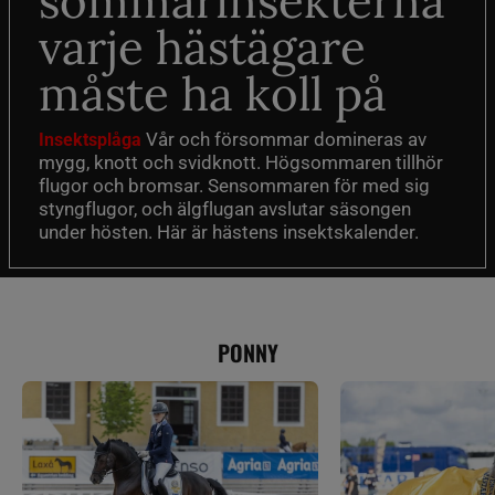
sommarinsekterna
varje hästägare
måste ha koll på
Vår och försommar domineras av
Insektsplåga
mygg, knott och svidknott. Högsommaren tillhör
flugor och bromsar. Sensommaren för med sig
styngflugor, och älgflugan avslutar säsongen
under hösten. Här är hästens insektskalender.
PONNY