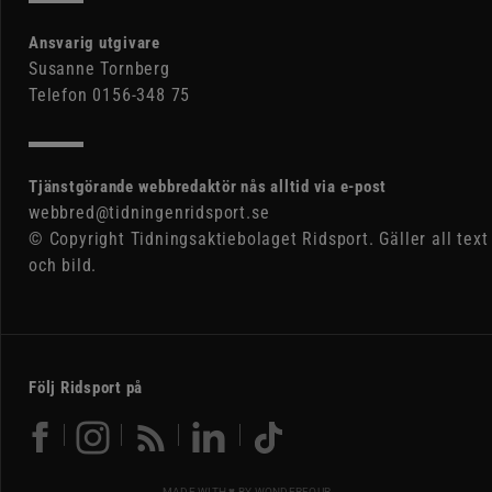
Ansvarig utgivare
Susanne Tornberg
Telefon 0156-348 75
Tjänstgörande webbredaktör nås alltid via e-post
webbred@tidningenridsport.se
© Copyright Tidningsaktiebolaget Ridsport. Gäller all text
och bild.
Följ Ridsport på
MADE WITH ♥ BY
WONDERFOUR