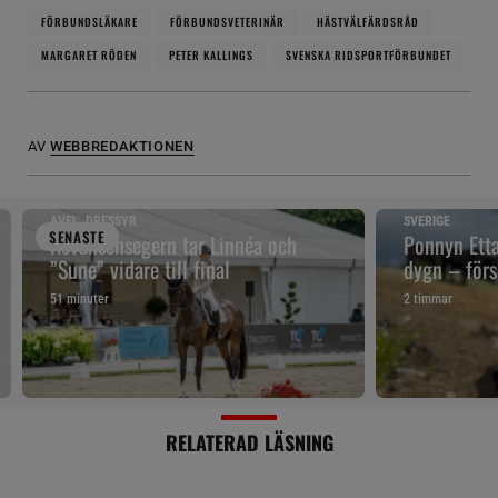
FÖRBUNDSLÄKARE
FÖRBUNDSVETERINÄR
HÄSTVÄLFÄRDSRÅD
MARGARET RÖDEN
PETER KALLINGS
SVENSKA RIDSPORTFÖRBUNDET
AV
WEBBREDAKTIONEN
AVEL, DRESSYR
SVERIGE
SENAST
E
Revanschsegern tar Linnéa och
Ponnyn Etta
”Sune” vidare till final
dygn – förs
51 minuter
2 timmar
RELATERAD LÄSNING