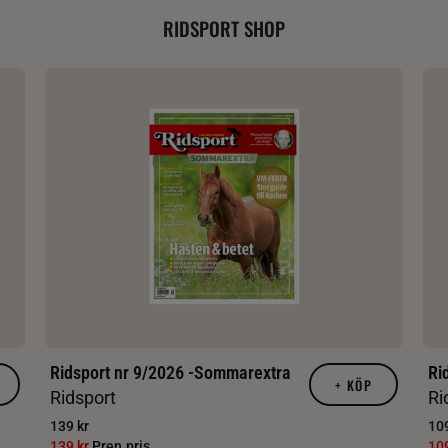
RIDSPORT SHOP
Ridsport nr 9/2026 -Sommarextra
Ri
+
KÖP
Ridsport
Ri
139 kr
109
139 kr
Pren.pris
10