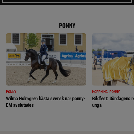
PONNY
PONNY
HOPPNING, PONNY
Wilma Holmgren bästa svensk när ponny-
Bildfest: Söndagens m
EM avslutades
unga