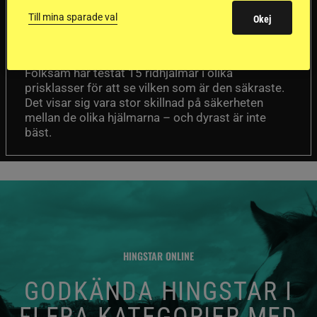
sämst i test
Till mina sparade val
Okej
Försäkringsbolaget
Stort test av ridhjälmar
Folksam har testat 15 ridhjälmar i olika
prisklasser för att se vilken som är den säkraste.
Det visar sig vara stor skillnad på säkerheten
mellan de olika hjälmarna – och dyrast är inte
bäst.
HINGSTAR ONLINE
GODKÄNDA HINGSTAR I
FLERA KATEGORIER MED