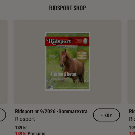
RIDSPORT SHOP
Ridsport nr 9/2026 -Sommarextra
Ri
+
KÖP
Ridsport
Ri
139 kr
109
139 kr
Pren.pris
10