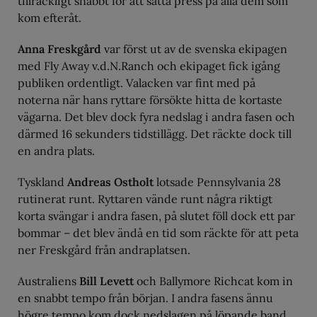
tillräckligt snabbt för att sätta press på alla dem som
kom efteråt.
Anna Freskgård
var först ut av de svenska ekipagen
med Fly Away v.d.N.Ranch och ekipaget fick igång
publiken ordentligt. Valacken var fint med på
noterna när hans ryttare försökte hitta de kortaste
vägarna. Det blev dock fyra nedslag i andra fasen och
därmed 16 sekunders tidstillägg. Det räckte dock till
en andra plats.
Tyskland
Andreas Ostholt
lotsade Pennsylvania 28
rutinerat runt. Ryttaren vände runt några riktigt
korta svängar i andra fasen, på slutet föll dock ett par
bommar – det blev ändå en tid som räckte för att peta
ner Freskgård från andraplatsen.
Australiens
Bill Levett
och Ballymore Richcat kom in
en snabbt tempo från början. I andra fasens ännu
högre tempo kom dock nedslagen på löpande band.