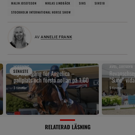
MALIN JOSEFSSON
NIKLAS LINDBÄCK
SIHS
SIHS18
STOCKHOLM INTERNATIONAL HORSE SHOW
AV
ANNELIE FRANK
HOPPNING
AVEL, DRESSYR
SENAST
E
Ny framgång för Angelica –
Revanschseg
pallplats och första nollan på 1,60
”Sune” vidar
3 timmar
5 timmar
RELATERAD LÄSNING