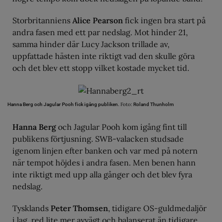
Storbritanniens
Alice Pearson
fick ingen bra start på
andra fasen med ett par nedslag. Mot hinder 21,
samma hinder där Lucy Jackson trillade av,
uppfattade hästen inte riktigt vad den skulle göra
och det blev ett stopp vilket kostade mycket tid.
Foto:
Hanna Berg och Jagular Pooh fick igång publiken.
Roland Thunholm
Hanna Berg
och Jagular Pooh kom igång fint till
publikens förtjusning. SWB-valacken studsade
igenom linjen efter banken och var med på notern
när tempot höjdes i andra fasen. Men benen hann
inte riktigt med upp alla gånger och det blev fyra
nedslag.
Tysklands
Peter Thomsen
, tidigare OS-guldmedaljör
i lag, red lite mer avvägt och balanserat än tidigare