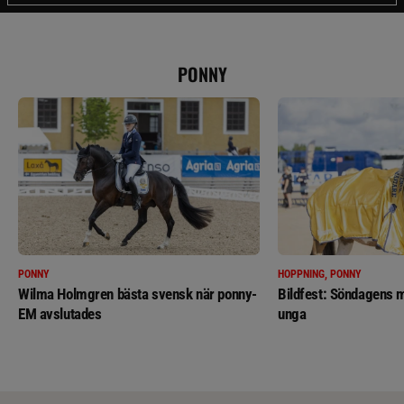
PONNY
PONNY
HOPPNING, PONNY
Wilma Holmgren bästa svensk när ponny-
Bildfest: Söndagens m
EM avslutades
unga