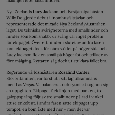
mållinjen efter sista hindret.
Nya Zeelands
Lucy Jackson
och fyrstjärniga hästen
Willy Do gjorde debut i inomhusfälttävlan och
representerade det mixade Nya Zeeland/Australien-
laget. De tekniska svårigheterna med smalhinder och
hinder som kom snabbt ur sväng var inget problem
för ekipaget. Över ett hinder i slutet av andra fasen
kom ekipaget dock för nära stödet på höger sida och
Lucy Jackson fick en smäll på höger fot och trillade av
före målgång. Ryttaren såg dock ut att klara fallet bra.
Regerande världsmästaren
Rosalind Canter
,
Storbritannien, var först ut i sitt lag tillsammans
med Las Vegas. Välbalanserat och rytmiskt tog hon sig
an uppgiften. Ekipaget fick linjen med banken, tre
galoppsprång följt av tre smalhinder på rad i vinkel
att se enkelt ut. I andra fasen satte ekipaget upp
tempot, en bom åkte med ner – men det var