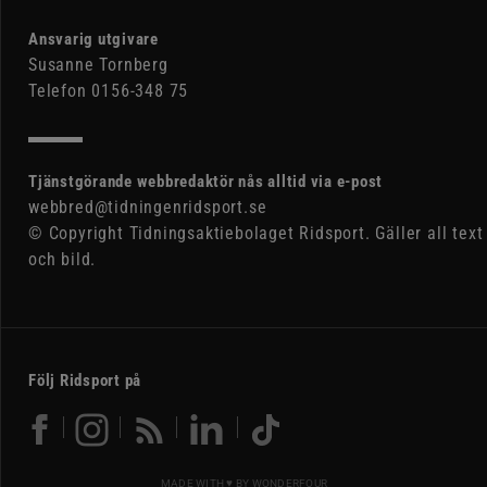
Ansvarig utgivare
Susanne Tornberg
Telefon 0156-348 75
Tjänstgörande webbredaktör nås alltid via e-post
webbred@tidningenridsport.se
© Copyright Tidningsaktiebolaget Ridsport. Gäller all text
och bild.
Följ Ridsport på
MADE WITH ♥ BY
WONDERFOUR