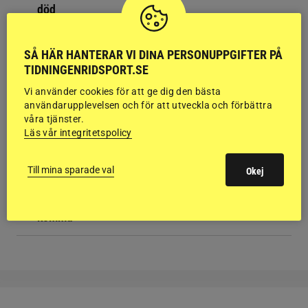
död
SPORTNYTT
SÅ HÄR HANTERAR VI DINA PERSONUPPGIFTER PÅ
Hingst som satt djupa avtryck i hoppaveln är död
TIDNINGENRIDSPORT.SE
DRESSYR
Vi använder cookies för att ge dig den bästa
Ellen Hedbys skadad i ridolycka på tävling
användarupplevelsen och för att utveckla och förbättra
våra tjänster.
Läs vår integritetspolicy
HOPPNING
Ryttare förd till sjukhus efter fall på SM
Till mina sparade val
Okej
RIDSPORT PLAY, VÄRLDEN
Alf låg fast i djup grop – åtta veterinärer kunde inte
komma