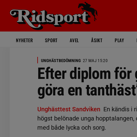
NYHETER
SPORT
AVEL
ÅSIKT
PLAY
UNGHÄSTBEDÖMNING
27 MAJ 15:20
Efter diplom för 
göra en tanthäst
Unghästtest Sandviken
En kändis i
högst belönade unga hopptalangen, o
med både lycka och sorg.