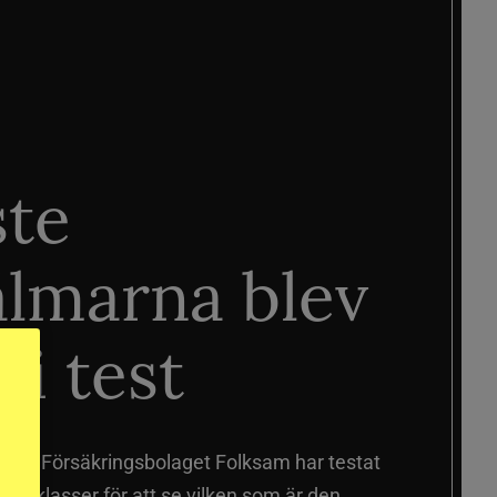
ste
älmarna blev
 i test
älmar
Försäkringsbolaget Folksam har testat
a prisklasser för att se vilken som är den