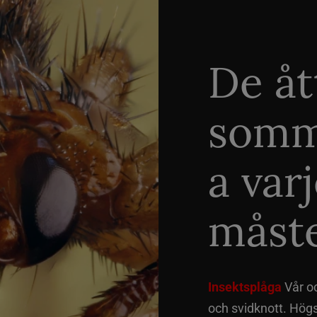
De åt
somm
a var
måste
Insektsplåga
Vår o
och svidknott. Hög