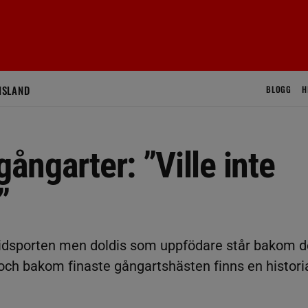
ISLAND
BLOGG
H
gångarter: ”Ville inte
”
 ridsporten men doldis som uppfödare står bakom 
ch bakom finaste gångartshästen finns en histori