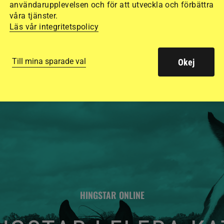
användarupplevelsen och för att utveckla och förbättra
säkraste. Det visar
våra tjänster.
Läs vår integritetspolicy
de olika hjälmarna –
Till mina sparade val
Okej
HINGSTAR ONLINE