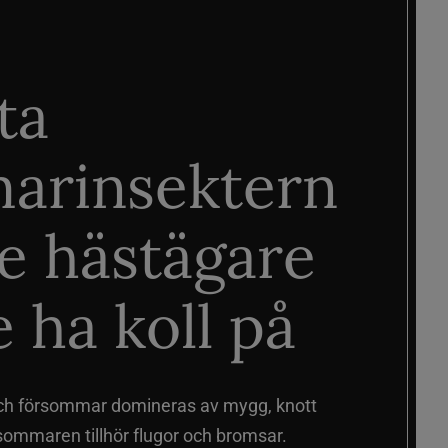
ta
arinsektern
je hästägare
 ha koll på
ch försommar domineras av mygg, knott
sommaren tillhör flugor och bromsar.