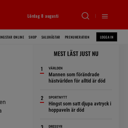
Lördag 8 augusti
INGSTAR ONLINE
SHOP
SALUHÄSTAR
PRENUMERATION
LOGGA IN
MEST LÄST JUST NU
VÄRLDEN
Mannen som förändrade
hästvärlden för alltid är död
SPORTNYTT
den
Hingst som satt djupa avtryck i
hoppaveln är död
a
DRESSYR