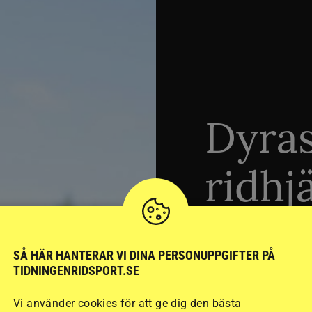
Dyra
ridhj
sämst
SÅ HÄR HANTERAR VI DINA PERSONUPPGIFTER PÅ
TIDNINGENRIDSPORT.SE
Stort test av ridhj
Vi använder cookies för att ge dig den bästa
15 ridhjälmar i olik