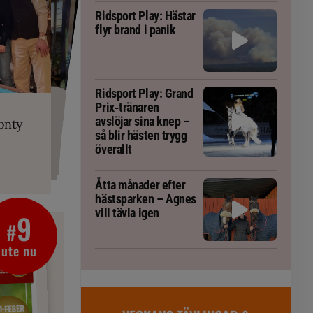
Ridsport Play: Hästar
flyr brand i panik
PLAY
Ridsport Play: Grand
RT
 Prix-tränaren
 häst blivit
ta om fång
Prix-tränaren
r är allt
gorm
avslöjar sina knep –
onty
g överallt
så blir hästen trygg
överallt
Åtta månader efter
hästsparken – Agnes
vill tävla igen
9
#
ute nu