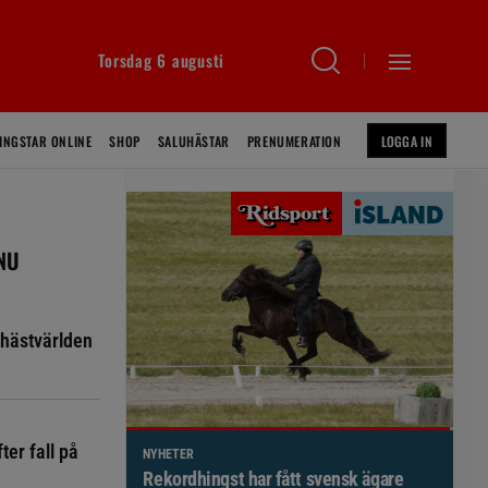
Torsdag 6 augusti
INGSTAR ONLINE
SHOP
SALUHÄSTAR
PRENUMERATION
LOGGA IN
 NU
hästvärlden
ter fall på
NYHETER
Brett politiskt stöd för förändringar i