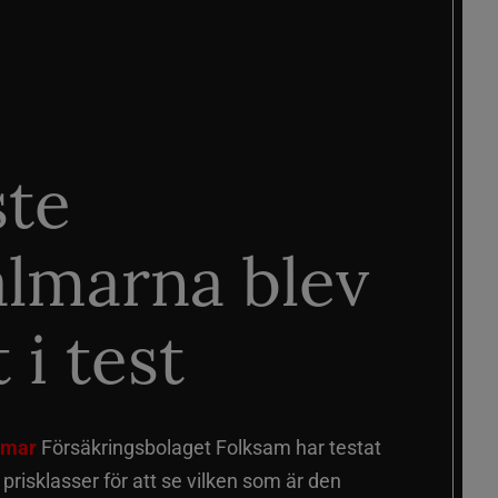
ste
älmarna blev
 i test
älmar
Försäkringsbolaget Folksam har testat
a prisklasser för att se vilken som är den