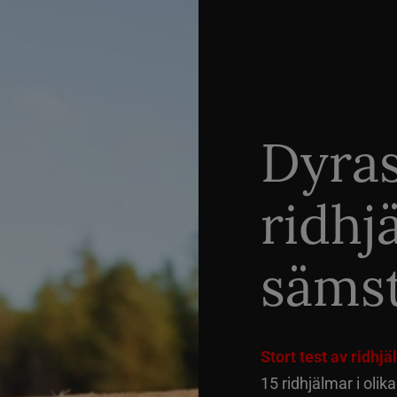
Dyra
ridhj
sämst
Stort test av ridhj
15 ridhjälmar i olik