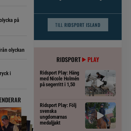
djursjukvården – häst kan omfattas
olycka på
TILL
RIDSPORT ISLAND
från olyckan
RIDSPORT
PLAY
Ridsport Play: Häng
ryck i
med Nicole Holmén
på segerritt i 1,50
ENDERAR
Ridsport Play: Följ
svenska
ungdomarnas
medaljjakt