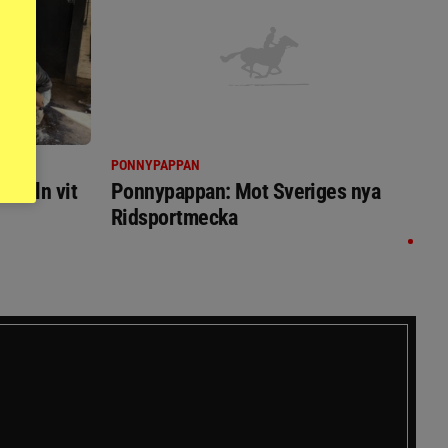
PONNYPAPPAN
immeln vit
Ponnypappan: Mot Sveriges nya
Ridsportmecka