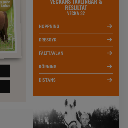
VECKANS TÄVLINGAR &
RESULTAT
VECKA 32
HOPPNING
DRESSYR
FÄLTTÄVLAN
KÖRNING
DISTANS