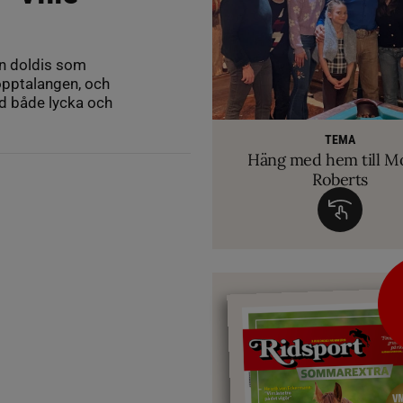
en doldis som
pptalangen, och
d både lycka och
RIDSPORT 
VETERINÄ
TEMA
Ridsport Play: Grand
TEMA
Så märker du om din
Allt du behöver ve
VM-febern stiger – hä
TEMA
biten av hug
Häng med hem till M
inför Aachen
avslöjar sina knep – så blir hästen tryg
Roberts