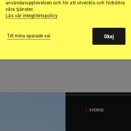
användarupplevelsen och för att utveckla och förbättra
våra tjänster.
Läs vår integritetspolicy
Till mina sparade val
Okej
GÄSTBLOGGEN
t på helgens utställning
Bästa tipsen för att få sk
SVERIGE