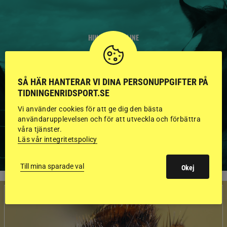
HINGSTAR ONLINE
GODKÄNDA HINGSTAR I
FLERA KATEGORIER MED
SÅ HÄR HANTERAR VI DINA PERSONUPPGIFTER PÅ
TIDNINGENRIDSPORT.SE
BILDER OCH FAKTA
Vi använder cookies för att ge dig den bästa
användarupplevelsen och för att utveckla och förbättra
våra tjänster.
VISA ALLA HINGSTAR
Läs vår integritetspolicy
Till mina sparade val
Okej