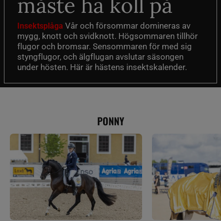
måste ha koll på
Vår och försommar domineras av
Insektsplåga
mygg, knott och svidknott. Högsommaren tillhör
flugor och bromsar. Sensommaren för med sig
styngflugor, och älgflugan avslutar säsongen
under hösten. Här är hästens insektskalender.
PONNY