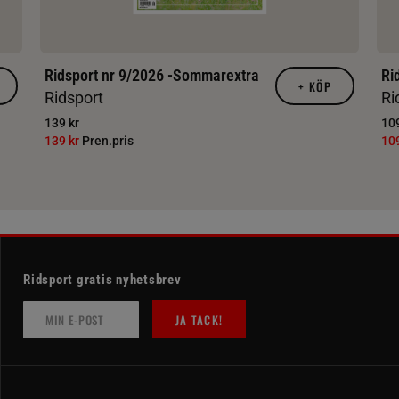
Ridsport nr 9/2026 -Sommarextra
Ri
+
KÖP
Ridsport
Ri
139 kr
109
139 kr
Pren.pris
10
Ridsport gratis nyhetsbrev
JA TACK!