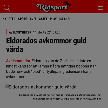
NYHETER
SPORT
AVEL
ÅSIKT
PLAY
ISLAND
AVELSNYHETER
14 MAJ 2021 09:23
Eldorados avkommor guld
värda
Avelsmatador
Eldorado van de Zeshoek är inte en
hingst känd för att lämna några lättridna hopphästar.
Både nerv och ”blod” är tydliga ingredienser i hans
avkommor.
Eldorado van de Zeshoek har haft många framgångar på tävlingsbanan. Här
Foto:
tillsammans med Willem Greve.
Frederic Chehu/Arnd.nl